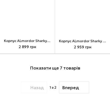
Корпус ALmordor Sharky 170I ITX Black, без БЖ, Mini ITX (ALS170IBK)
Корпус ALmordor Sharky 170I ITX White, без БЖ, Mini ITX (ALS170IWH)
2 899 грн
2 959 грн
Показати ще 7 товарів
Назад
Вперед
1
з 2