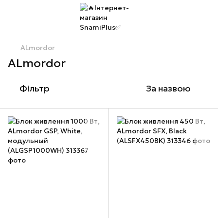
ALmordor
ALmordor
Фільтр
За назвою