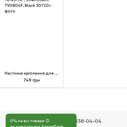
Настінне кріплення для ТВ 43-90", Charmount TV0804F, Black
749 грн
050 193-42-43
067 338-04-04
0% на всі товари 😊
по кредиту від SenseBank