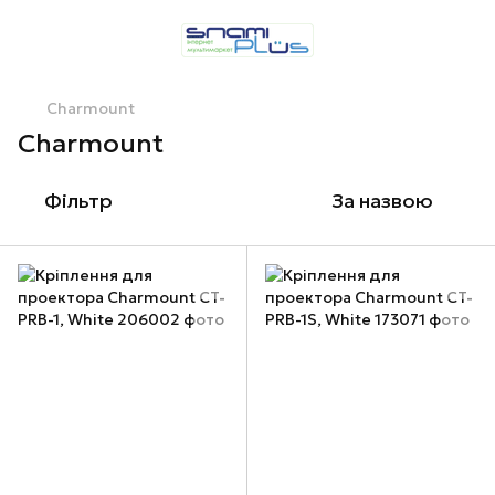
Charmount
Charmount
Фільтр
За назвою