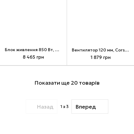
Блок живлення 850 Вт, Corsair RM850x, Black (CP-9020270-EU)
Вентилятор 120 мм, Corsair iCUE AF120 RGB SLIM, Black, 2 шт (CO-9050163-WW)
8 465 грн
1 879 грн
Показати ще 20 товарів
Назад
Вперед
1
з 3