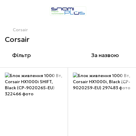
Corsair
Corsair
Фільтр
За назвою