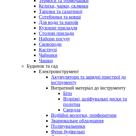
Термоси та термочашки
Келихи, чарки, склянки
Тарілки та салатниці
Сотейники та ковші
Для води та напоїв
Кухонне приладдя
Столові прилади
Набори посуду
Сковороди
Каструлі
Чайники
Чашки
Будинок та сад
Електроінструмент
Акумулятори та зарядні пристрої до
інструменту
Витратний матеріал до інструменту
Біти
Відрізні, шліфувальні диски та
полотна
Свердла
Відбійні молотки, перфоратори
Зварювальне обладнання
Полірувальники
Фени будівельні