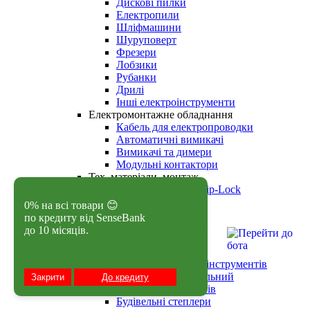
Дискові пилки
Електропили
Шліфмашини
Шуруповерт
Фрезери
Лобзики
Рубанки
Дрилі
Інші електроінструменти
Електромонтажне обладнання
Кабель для електропроводки
Автоматичні вимикачі
Вимикачі та димери
Модульні контактори
Тех. матеріали, монтаж
Пакети із замком Zip-Lock
Термоусадка, скотч
0% на всі товари 😊
Тех. хімія
по кредиту від SenseBank
Одяг, взуття та аксесуари
до 10 місяців.
Спецодяг
Ручний інструмент
Ящики, сумки для інструментів
Щипці, оздоблювальний
Закрити
До кредиту
Набори інструментів
Будівельні степлери