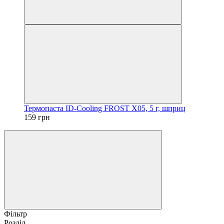
Термопаста ID-Cooling FROST X05, 5 г, шприц
159 грн
Фільтр
Розділ