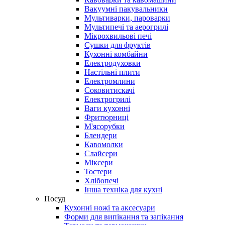
Вакуумні пакувальники
Мультиварки, пароварки
Мультипечі та аерогрилі
Мікрохвильові печі
Сушки для фруктів
Кухонні комбайни
Електродуховки
Настільні плити
Електромлини
Соковитискачі
Електрогрилі
Ваги кухонні
Фритюрниці
М'ясорубки
Блендери
Кавомолки
Слайсери
Міксери
Тостери
Хлібопечі
Інша техніка для кухні
Посуд
Кухонні ножі та аксесуари
Форми для випікання та запікання