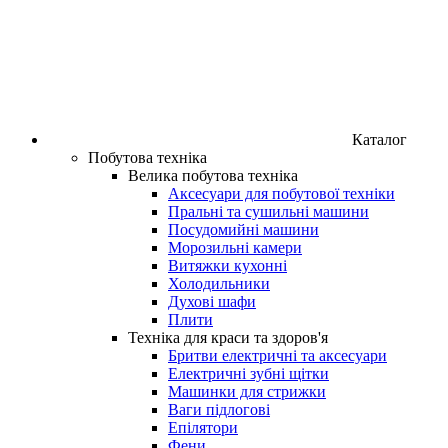
Каталог
Побутова техніка
Велика побутова техніка
Аксесуари для побутової техніки
Пральні та сушильні машини
Посудомийні машини
Морозильні камери
Витяжки кухонні
Холодильники
Духові шафи
Плити
Техніка для краси та здоров'я
Бритви електричні та аксесуари
Електричні зубні щітки
Машинки для стрижки
Ваги підлогові
Епілятори
Фени