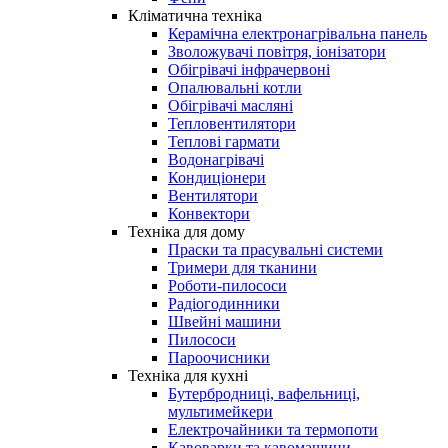
Кліматична техніка
Керамічна електронагрівальна панель
Зволожувачі повітря, іонізатори
Обігрівачі інфрачервоні
Опалювальні котли
Обігрівачі масляні
Тепловентилятори
Теплові гармати
Водонагрівачі
Кондиціонери
Вентилятори
Конвектори
Техніка для дому
Праски та прасувальні системи
Тримери для тканини
Роботи-пилососи
Радіогодинники
Швейні машини
Пилососи
Пароочисники
Техніка для кухні
Бутербродниці, вафельниці,
мультимейкери
Електрочайники та термопоти
Кавоварки та кавомашини