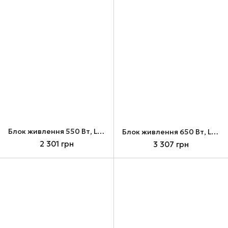
Блок живлення 550 Вт, Lian Li RB 550B, Black (G9P.RB0550B.B000.EU)
Блок живлення 650 Вт, Lian Li RB 650B, Black (G9P.RB0650B.B000.EU)
2 301 грн
3 307 грн