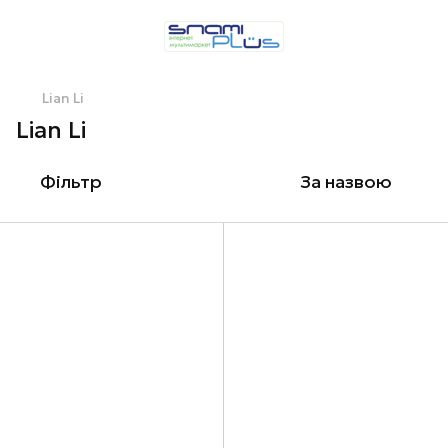
Lian Li
Lian Li
Фільтр
За назвою