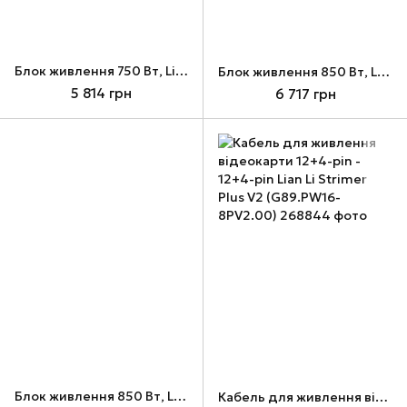
Блок живлення 750 Вт, Lian Li SP750 V2, White, SFX (G9P.SP0750G.W000.EU)
Блок живлення 850 Вт, Lian Li SP850 V2, Black, SFX (G9P.SP0850G.B000.EU)
5 814 грн
6 717 грн
Блок живлення 850 Вт, Lian Li SP850 V2, White, SFX (G9P.SP0850G.W000.EU)
Кабель для живлення відеокарти 12+4-pin - 12+4-pin Lian Li Strimer Plus V2 (G89.PW16-8PV2.00)