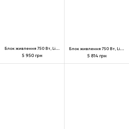
Блок живлення 750 Вт, Lian Li EDGE GOLD 750, Black (G9P.EG0750G.B000.EU)
Блок живлення 750 Вт, Lian Li SP750 V2, Black, SFX (G9P.SP0750G.B000.EU)
5 950 грн
5 814 грн