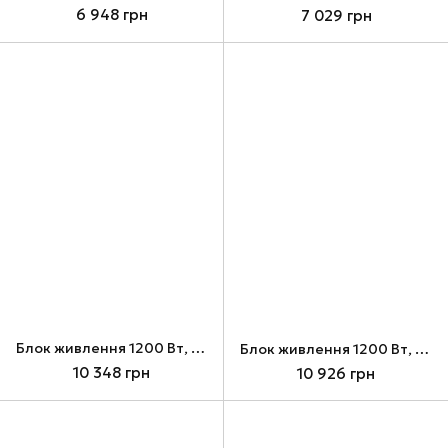
6 948 грн
7 029 грн
Блок живлення 1200 Вт, Lian Li RS1200G + RS Hub, Black (G9P.RS1200G.BH00.EU)
Блок живлення 1200 Вт, Lian Li RS1200G + RS Hub, White (G9P.RS1200G.WH00.EU)
10 348 грн
10 926 грн