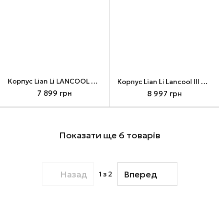
Корпус Lian Li LANCOOL 217 INF, White (G99.LAN217INFW.00)
Корпус Lian Li Lancool III RGB Black, без БЖ (G99.LAN3RX.00)
7 899 грн
8 997 грн
Показати ще 6 товарів
Назад
Вперед
1
з 2