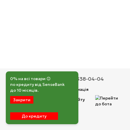
050 193-42-43
067 338-04-04
0% на всі товари 😊
по кредиту від SenseBank
Контактна інформація
до 10 місяців.
Повна версія сайту
Закрити
© 2026
До кредиту
Укр
Рус