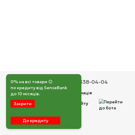
050 193-42-43
067 338-04-04
0% на всі товари 😊
по кредиту від SenseBank
Контактна інформація
до 10 місяців.
Повна версія сайту
Закрити
© 2026
До кредиту
Укр
Рус