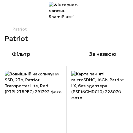
Patriot
Patriot
Фільтр
За назвою