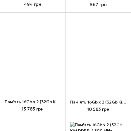
494 грн
567 грн
Пам'ять 16Gb x 2 (32Gb Kit) DDR4, 3200 MHz, Patriot Signature Line Premium, Black (PSP432G3200KH1)
Пам'ять 16Gb x 2 (32Gb Kit) DDR4, 3200 MHz, Patriot Viper Steel, Black (PVS432G320C6K)
13 783 грн
10 583 грн