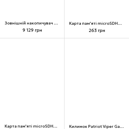
Зовнішній накопичувач SSD, 2Tb, Patriot Transporter Lite, Red (PTPL2TBPEC)
Карта пам'яті microSDHC, 16Gb, Patriot LX, без адаптера (PSF16GMDC10)
9 129 грн
263 грн
Карта пам'яті microSDHC, 32Gb, Patriot VX, без адаптера (PSF32GVX31MCH)
Килимок Patriot Viper Gaming, Black (PV160UXK)