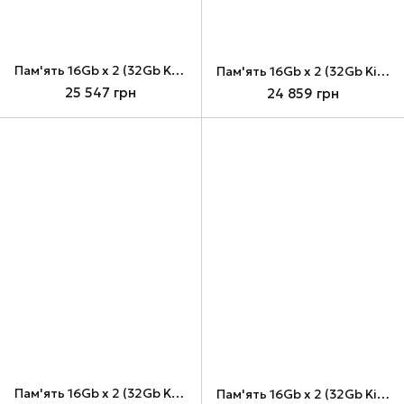
Пам'ять 16Gb x 2 (32Gb Kit) DDR5, 6000 MHz, Patriot Venom, Black (PVV532G600C30K)
Пам'ять 16Gb x 2 (32Gb Kit) DDR5, 6000 MHz, Patriot Venom, Black (PVV532G600C36K)
25 547 грн
24 859 грн
Пам'ять 16Gb x 2 (32Gb Kit) DDR5, 6000 MHz, Patriot Viper Elite 5 Ultra, Black (VEU532G6028K)
Пам'ять 16Gb x 2 (32Gb Kit) DDR5, 6000 MHz, Patriot Viper Elite 5 Ultra, Black (VEU532G6036K)