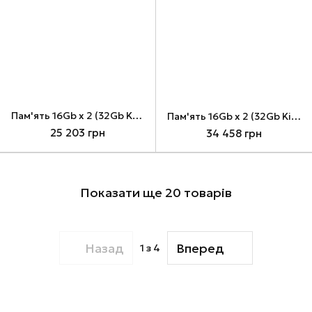
Пам'ять 16Gb x 2 (32Gb Kit) DDR5, 6400 MHz, Patriot Viper Elite 5 Ultra, Black (VEU532G6432K)
Пам'ять 16Gb x 2 (32Gb Kit) DDR5, 7000 MHz, Patriot Viper Elite 5 RGB, White (PVER532G70C38KW)
25 203 грн
34 458 грн
Показати ще 20 товарів
Назад
Вперед
1
з 4