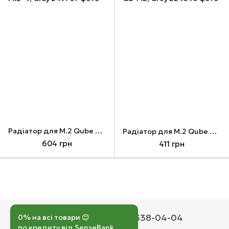
Радіатор для M.2 Qube M.2-4, Gray
Радіатор для M.2 Qube QB-M2, Grey
604 грн
411 грн
050 193-42-43
067 338-04-04
0% на всі товари 😊
по кредиту від SenseBank