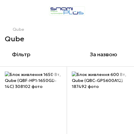
Qube
Qube
Фільтр
За назвою