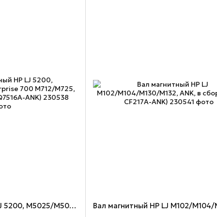
Вал магнитный HP LJ 5200, M5025/M5035, Enterprise 700 M712/M725, ANK, в сборе (MR-Q7516A-ANK)