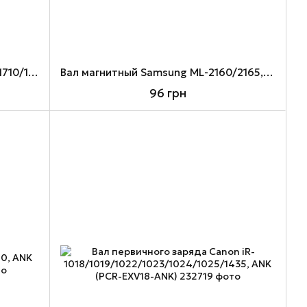
Вал магнитный Samsung ML-1510/1710/1750, SCX-4016/4100/4116, Xerox 3120/3130, ANK (MR-ML1710-ANK)
Вал магнитный Samsung ML-2160/2165, SCX-3400/3405, SL-M2020/2070, ANK (MR-D111S-ANK)
96 грн