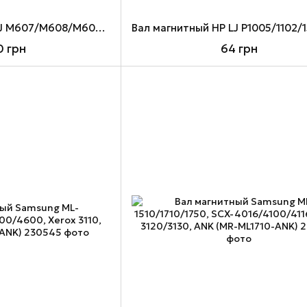
Вал магнитный HP LJ M607/M608/M609/M631/M632/M633, ANK, в сборе (MR-CF2376A-ANK)
 грн
64 грн