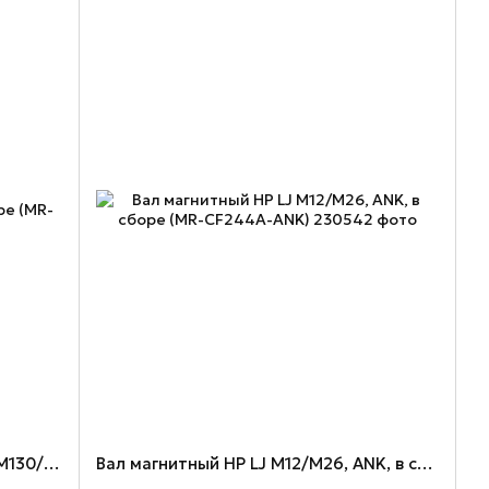
Вал магнитный HP LJ M102/M104/M130/M132, ANK, в сборе (MR-CF217A-ANK)
Вал магнитный HP LJ M12/M26, ANK, в сборе (MR-CF244A-ANK)