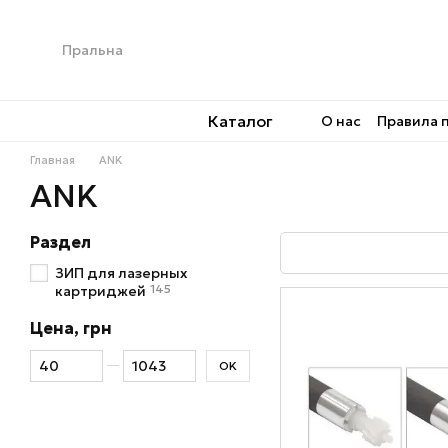
Перейти к основному контенту
Каталог
О нас
Правила 
Главная
ANK
ANK
Раздел
ЗИП для лазерных
145
картриджей
Цена, грн
От Цена, грн
До Цена, грн
OK