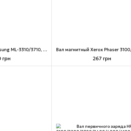
Вал магнитный Samsung ML-3310/3710, SCX-4835/5637/5639/5737/5739, ANK (MR-D205S-ANK)
0 грн
267 грн