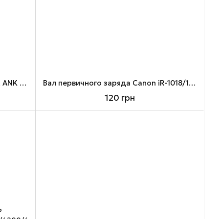
Вал магнитный Xerox Phaser 3100, ANK (MR-Ph3100-ANK)
Вал первичного заряда Canon iR-1018/1019/1022/1023/1024/1025/1435, ANK (PCR-EXV18-ANK)
120 грн