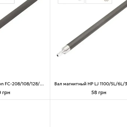
Вал магнитный Canon FC-208/108/128/220/230/310/330, PC-890/770 (E-16), ANK, в сборе (MR-E16-ANK)
0 грн
58 грн