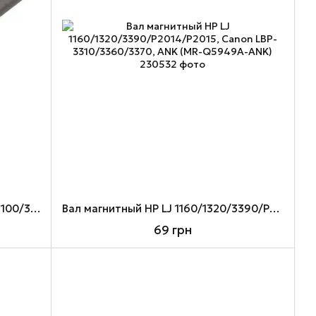
Вал магнитный HP LJ 1100/5L/6L/3100/3150/3200, Canon LBP-460/465/660/1120/800, ANK (MR-C4092A-ANK)
Вал магнитный HP LJ 1160/1320/3390/P2014/P2015, Canon LBP-3310/3360/3370, ANK (MR-Q5949A-ANK)
69 грн