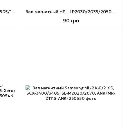
Вал магнитный HP LJ P1005/1102/1505/1606, M1120/1522, Canon 712/713/725/728, ANK (MR-CE285A-ANK)
Вал магнитный HP LJ P2030/2035/2050/2055, ANK, в сборе (MR-CE505A-ANK)
90 грн