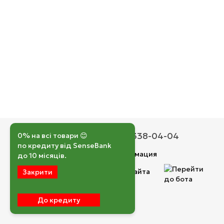
050 193-42-43
067 338-04-04
0% на всі товари 😊
по кредиту від SenseBank
Контактная информация
до 10 місяців.
Полная версия сайта
Закрити
© 2026
До кредиту
Укр
Рус