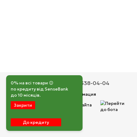
050 193-42-43
067 338-04-04
0% на всі товари 😊
по кредиту від SenseBank
Контактная информация
до 10 місяців.
Полная версия сайта
Закрити
© 2026
До кредиту
Укр
Рус