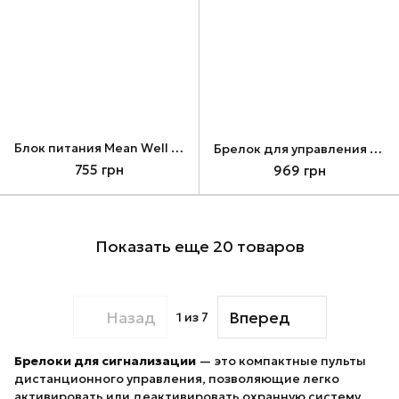
Блок питания Mean Well HDR-15-12 12В 1.25А
Брелок для управления режимами охраны Ajax SpaceControl, Black
755 грн
969 грн
Показать еще 20 товаров
Назад
Вперед
1
из 7
Брелоки для сигнализации
— это компактные пульты
дистанционного управления, позволяющие легко
активировать или деактивировать охранную систему