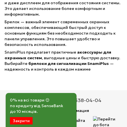
и даже дисплеем для отображения состояния системы.
Это делает использование более комфортным и
информативным.
Брелок — важный элемент современных охранных
комплексов, обеспечивающий быстрый доступ к
основным функциям без необходимости подходить к
панели управления. Это повышает удобство и
безопасность использования.
SnamiPlus предлагает практичные
аксессуары для
охранных систем
, выгодные цены и быструю доставку.
Выбирайте
брелоки для сигнализации SnamiPlus
—
надежность и контроль в каждом нажиме
050 193-42-43
067 338-04-04
0% на всі товари 😊
по кредиту від SenseBank
Контактная информация
до 10 місяців.
Полная версия сайта
Закрити