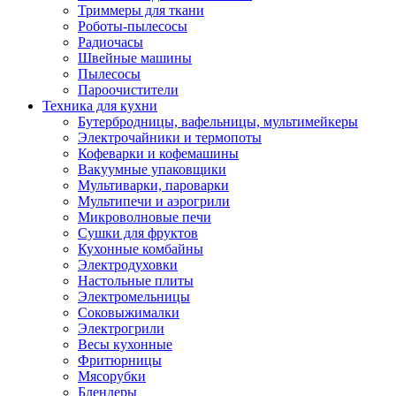
Триммеры для ткани
Роботы-пылесосы
Радиочасы
Швейные машины
Пылесосы
Пароочистители
Техника для кухни
Бутербродницы, вафельницы, мультимейкеры
Электрочайники и термопоты
Кофеварки и кофемашины
Вакуумные упаковщики
Мультиварки, пароварки
Мультипечи и аэрогрили
Микроволновые печи
Сушки для фруктов
Кухонные комбайны
Электродуховки
Настольные плиты
Электромельницы
Соковыжималки
Электрогрили
Весы кухонные
Фритюрницы
Мясорубки
Блендеры