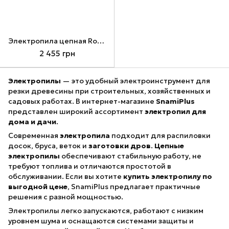
Электропила цепная Ronix 4716, 2200 Вт, 40 см
2 455 грн
Электропилы
— это удобный электроинструмент для
резки древесины при строительных, хозяйственных и
садовых работах. В интернет-магазине
SnamiPlus
представлен широкий ассортимент
электропил для
дома и дачи
.
Современная
электропила
подходит для распиловки
досок, бруса, веток и
заготовки дров
.
Цепные
электропилы
обеспечивают стабильную работу, не
требуют топлива и отличаются простотой в
обслуживании. Если вы хотите
купить электропилу по
выгодной цене
, SnamiPlus предлагает практичные
решения с разной мощностью.
Электропилы легко запускаются, работают с низким
уровнем шума и оснащаются системами защиты и