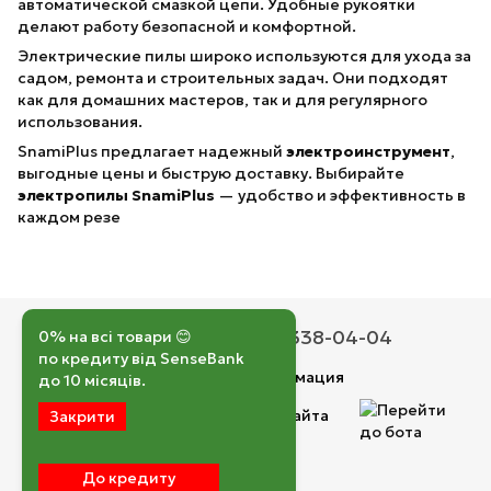
автоматической смазкой цепи. Удобные рукоятки
делают работу безопасной и комфортной.
Электрические пилы широко используются для ухода за
садом, ремонта и строительных задач. Они подходят
как для домашних мастеров, так и для регулярного
использования.
SnamiPlus предлагает надежный
электроинструмент
,
выгодные цены и быструю доставку. Выбирайте
электропилы SnamiPlus
— удобство и эффективность в
каждом резе
050 193-42-43
067 338-04-04
0% на всі товари 😊
по кредиту від SenseBank
Контактная информация
до 10 місяців.
Полная версия сайта
Закрити
© 2026
До кредиту
Укр
Рус