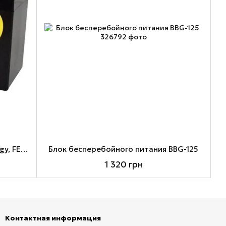
Батарея для ИБП 12В 7Ач Full Energy, FEP-127, ШхДхВ 65х150х95
Блок бесперебойного питания BBG-125
1 320 грн
Контактная информация