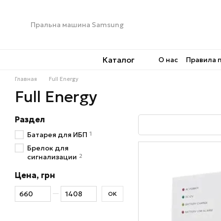
Перейти к основному контенту
Каталог
О нас
Правила 
Главная
Full Energy
Full Energy
Раздел
1
Батарея для ИБП
Брелок для
2
сигнализации
Цена, грн
От Цена, грн
До Цена, грн
OK