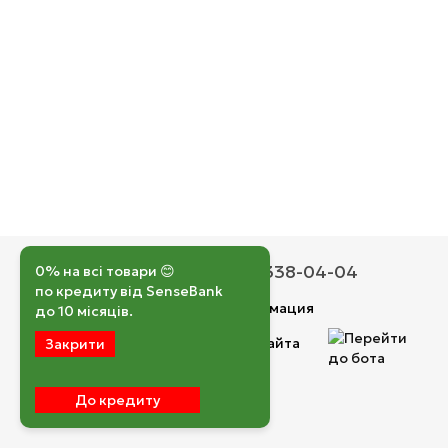
050 193-42-43
067 338-04-04
0% на всі товари 😊
по кредиту від SenseBank
Контактная информация
до 10 місяців.
Полная версия сайта
Закрити
© 2026
До кредиту
Укр
Рус