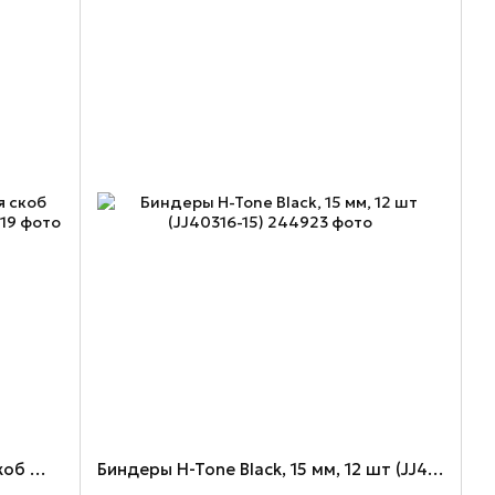
Антистеплер H-Tone, Black, для скоб №10, с фиксатором (JJ40224)
Биндеры H-Tone Black, 15 мм, 12 шт (JJ40316-15)