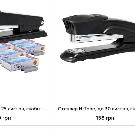
Cтеплер H-Tone, до 25 листов, скобы: 24/6, 26/6 + 5 пачек скоб 24/6 1000 шт (JJ40134-black/5)
0 грн
158 грн