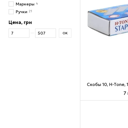
4
Маркеры
21
Ручки
Цена, грн
От Цена, грн
До Цена, грн
OK
Cкобы 10, H-Tone, 
7