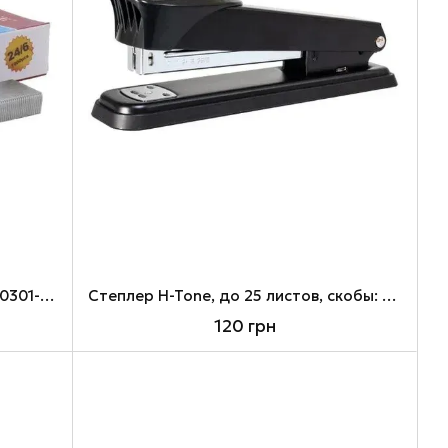
Cкобы 24/6, H-Tone, 1000 шт (JJ40301-24/6)
Cтеплер H-Tone, до 25 листов, скобы: 24/6, 26/6 (JJ40134-black)
120 грн