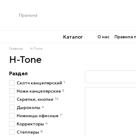
Перейти к основному контенту
Каталог
О нас
Правила 
Главная
H-Tone
H-Tone
Раздел
1
Скотч канцелярский
5
Ножи канцелярские
14
Скрепки, кнопки
4
Дыроколы
7
Ножницы офисные
4
Корректоры
8
Степлеры