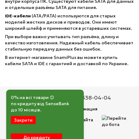
внутри корпуса ПК. Существуют кабели SATA для данных
и отдельные разъёмы SATA для питания.
IDE-кабели
(ATA/PATA) используются для старых
моделей жестких дисков и приводов. Они имеют
широкий шлейф и применяются в устаревших системах.
При выборе важно учитывать тип разъёма, длину и
качество изготовления. Надежный кабель обеспечивает
стабильную передачу данных без ошибок.
В интернет-магазине SnamiPlus вы можете купить
кабели SATA и IDE с гарантией и доставкой по Украине.
050 193-42-43
067 338-04-04
0% на всі товари 😊
по кредиту від SenseBank
Контактная информация
до 10 місяців.
Полная версия сайта
Закрити
© 2026
До кредиту