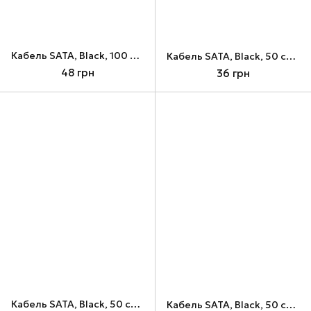
Кабель SATA, Black, 100 см, Atcom, с защелками (9563)
Кабель SATA, Black, 50 см, Atcom, с защелками (17126)
48 грн
36 грн
Кабель SATA, Black, 50 см, Ugreen US217, с защелками (30796)
Кабель SATA, Black, 50 см, Ugreen US217, угловой разъем, с защелками (30797)