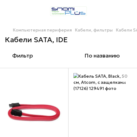
Компьютерная периферия
Кабели, фильтры
Кабели SA
Кабели SATA, IDE
Фильтр
По названию