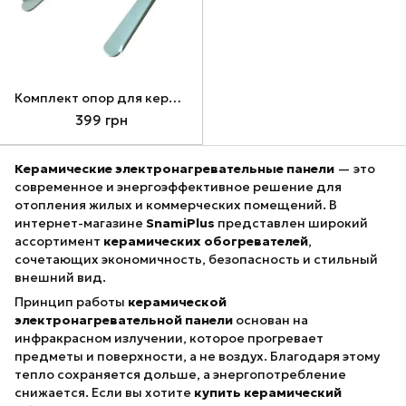
Комплект опор для керамических панелей Ardesto HCP, Teploceramic TCM/TCH, SUNWAY SW/SWRE/SWH/SWHRE
399 грн
Керамические электронагревательные панели
— это
современное и энергоэффективное решение для
отопления жилых и коммерческих помещений. В
интернет-магазине
SnamiPlus
представлен широкий
ассортимент
керамических обогревателей
,
сочетающих экономичность, безопасность и стильный
внешний вид.
Принцип работы
керамической
электронагревательной панели
основан на
инфракрасном излучении, которое прогревает
предметы и поверхности, а не воздух. Благодаря этому
тепло сохраняется дольше, а энергопотребление
снижается. Если вы хотите
купить керамический