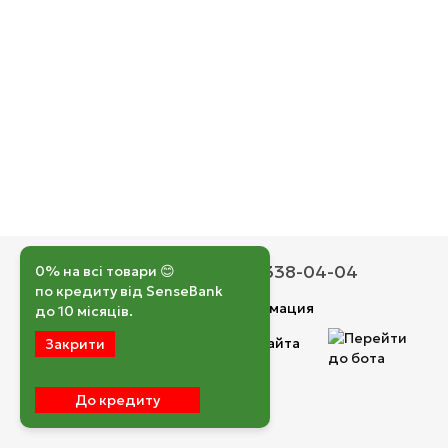
050 193-42-43
067 338-04-04
0% на всі товари 😊
по кредиту від SenseBank
Контактная информация
до 10 місяців.
Полная версия сайта
Закрити
© 2026
До кредиту
Укр
Рус