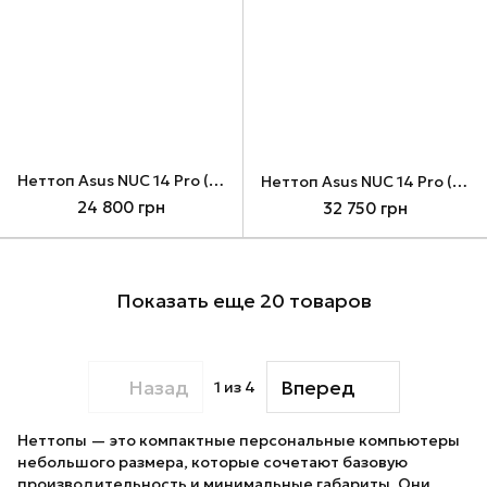
Неттоп Asus NUC 14 Pro (RNUC14RVHI300002I), Black, C3 100U, без RAM/SSD, DOS (90AR0072-M00040)
Неттоп Asus NUC 14 Pro (RNUC14RVHU500002I), Black, U5 125H, без RAM/SSD, Arc, DOS (90AR0072-M000P0)
24 800 грн
32 750 грн
Показать еще 20 товаров
Назад
Вперед
1
из 4
Неттопы — это компактные персональные компьютеры
небольшого размера, которые сочетают базовую
производительность и минимальные габариты. Они