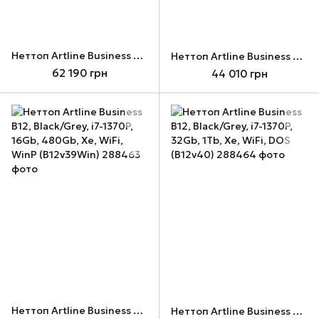
Неттоп Artline Business B12, Black/Grey, i5-1340P, 32Gb, 1Tb, Xe, WiFi, Win11P (B12v37Win)
Неттоп Artline Business B12, Black/Grey, i7-1370P, 16Gb, 480Gb, Xe, WiFi, DOS (B12v39)
62 190 грн
44 010 грн
Неттоп Artline Business B12, Black/Grey, i7-1370P, 16Gb, 480Gb, Xe, WiFi, WinP (B12v39Win)
Неттоп Artline Business B12, Black/Grey, i7-1370P, 32Gb, 1Tb, Xe, WiFi, DOS (B12v40)