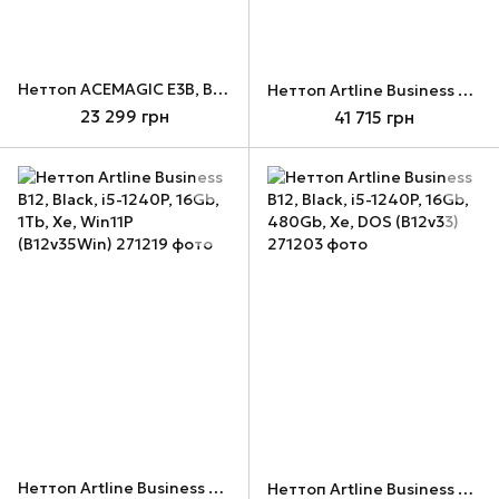
Неттоп ACEMAGIC E3B, Black, R5 7430U, 16Gb, 512Gb, Vega 7, Win11P
Неттоп Artline Business B12, Black, i5-1240P, 16Gb, 1Tb, Xe, DOS (B12v35)
23 299 грн
41 715 грн
Неттоп Artline Business B12, Black, i5-1240P, 16Gb, 1Tb, Xe, Win11P (B12v35Win)
Неттоп Artline Business B12, Black, i5-1240P, 16Gb, 480Gb, Xe, DOS (B12v33)