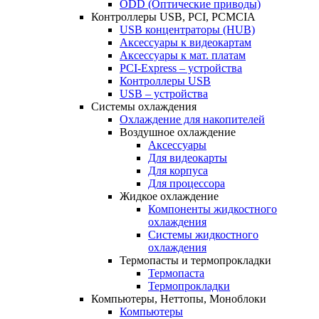
ОDD (Оптические приводы)
Контроллеры USB, PCI, PCMCIA
USB концентраторы (HUB)
Аксессуары к видеокартам
Аксессуары к мат. платам
PCI-Express – устройства
Контроллеры USB
USB – устройства
Системы охлаждения
Охлаждение для накопителей
Воздушное охлаждение
Аксессуары
Для видеокарты
Для корпуса
Для процессора
Жидкое охлаждение
Компоненты жидкостного
охлаждения
Системы жидкостного
охлаждения
Термопасты и термопрокладки
Термопаста
Термопрокладки
Компьютеры, Неттопы, Моноблоки
Компьютеры