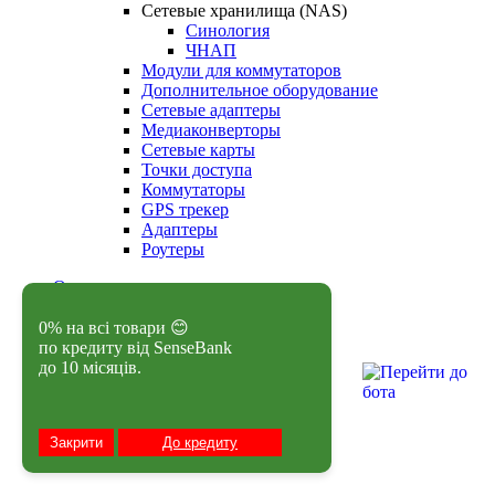
Сетевые хранилища (NAS)
Синология
ЧНАП
Модули для коммутаторов
Дополнительное оборудование
Сетевые адаптеры
Медиаконверторы
Сетевые карты
Точки доступа
Коммутаторы
GPS трекер
Адаптеры
Роутеры
О нас
Правила покупки
Товары в кредит
0% на всі товари 😊
Контактная информация
по кредиту від SenseBank
Обмен и возврат
до 10 місяців.
Отзывы о магазине
FAQ
Закрити
До кредиту