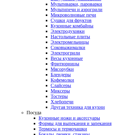
Мультиварки, пароварки
Мультипечи и аэрогрили
Микроволновые печи
Сушки для фруктов
Кухонные комбайны
Электродуховки
Настольные плиты
Электромельницы
Соковыжималки
Электрогрили
Весы кухонные
Фритюрницы
Мясорубки
Блендеры
Кофемолки
Слайсеры
Миксеры
Тостеры
Хлебопечи
Другая техника для кухни
Посуда
Кухонные ножи и аксессуары
Формы для выпекания и запекания
Термосы и термочашки
Бокалы, рюмки, стаканы