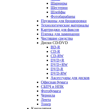
Шарниры
Шестерни
Шлейфы
Фотобарабаны
Пружины для брошюровки
Технологические материалы
Картриджи для факсов
Пленка для ламинации
Чистящие средства
Диски CD/DVD
BD-R
CD-R
CD-RW
DVD+R
DVD+RW
DVD-R
DVD-RW
Аксессуары для дисков
Офисная бумага
СБПЧ и НПК
Фотобумага
Чернила
Лента
Тонер
Канцелярия