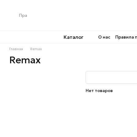
Перейти к основному контенту
Каталог
О нас
Правила 
Главная
Remax
Remax
Нет товаров