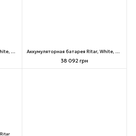
Аккумуляторная батарея Ritar, White, 51.2V, 5.12 кВт, 100 Ач, LiFePO4
Аккумуляторная батарея Ritar, White, 51.2V, 5.12 кВт, 100 Ач, LiFePO4, 4.3" (GE-W5KWH-51.2V)
38 092 грн