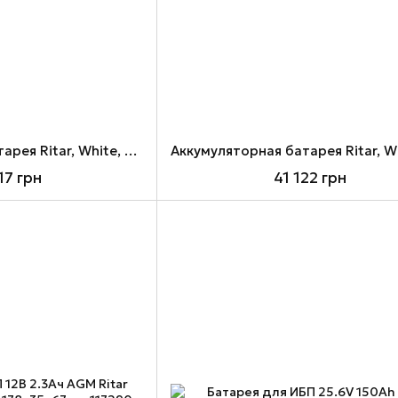
Аккумуляторная батарея Ritar, White, 51.2V, 15 кВт, 280 Ач, LiFePO4, 4.3" (GE-W15KWH-51.2V)
17 грн
41 122 грн