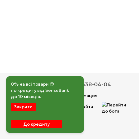
050 193-42-43
067 338-04-04
0% на всі товари 😊
по кредиту від SenseBank
Контактная информация
до 10 місяців.
Полная версия сайта
Закрити
© 2026
До кредиту
Укр
Рус