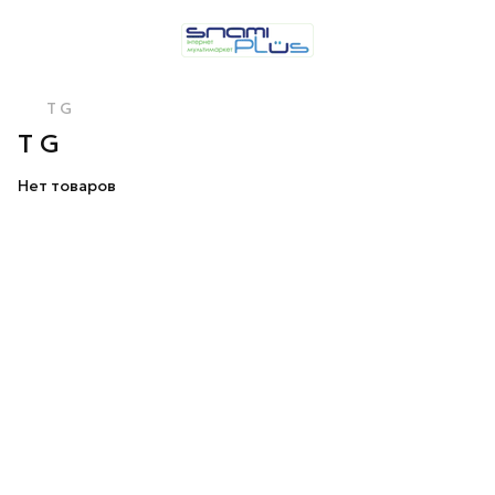
T G
T G
Нет товаров