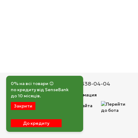
050 193-42-43
067 338-04-04
0% на всі товари 😊
по кредиту від SenseBank
Контактная информация
до 10 місяців.
Полная версия сайта
Закрити
© 2026
До кредиту
Укр
Рус