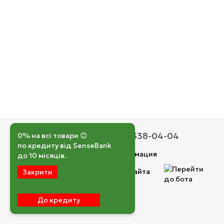
050 193-42-43
067 338-04-04
0% на всі товари 😊
по кредиту від SenseBank
Контактная информация
до 10 місяців.
Полная версия сайта
Закрити
© 2026
До кредиту
Укр
Рус