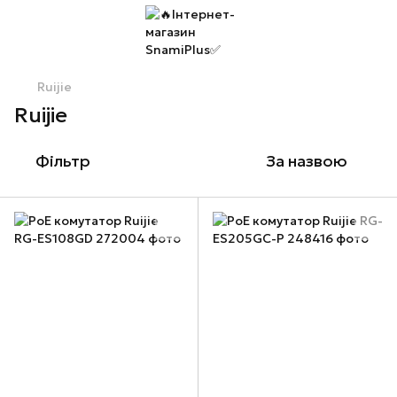
Ruijie
Ruijie
Фільтр
За назвою