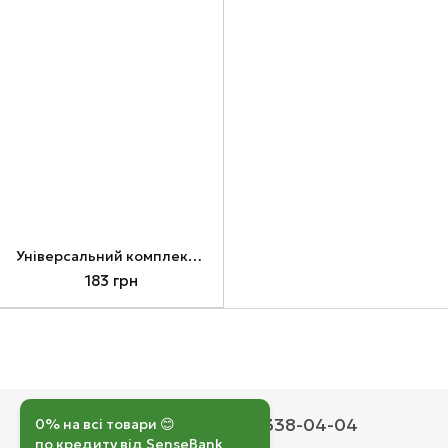
Універсальний комплект кріплення для точки доступу Ruijie RG-AP180-MNT
183 грн
050 193-42-43
067 338-04-04
0% на всі товари 😊
по кредиту від SenseBank