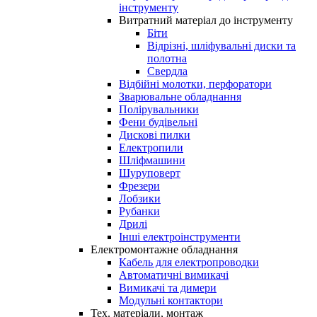
інструменту
Витратний матеріал до інструменту
Біти
Відрізні, шліфувальні диски та
полотна
Свердла
Відбійні молотки, перфоратори
Зварювальне обладнання
Полірувальники
Фени будівельні
Дискові пилки
Електропили
Шліфмашини
Шуруповерт
Фрезери
Лобзики
Рубанки
Дрилі
Інші електроінструменти
Електромонтажне обладнання
Кабель для електропроводки
Автоматичні вимикачі
Вимикачі та димери
Модульні контактори
Тех. матеріали, монтаж