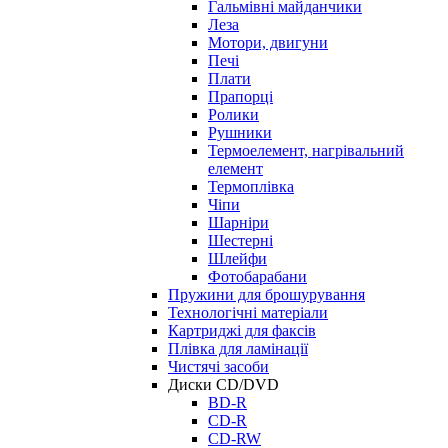
Гальмівні майданчики
Леза
Мотори, двигуни
Печі
Плати
Прапорці
Ролики
Рушники
Термоелемент, нагрівальний
елемент
Термоплівка
Чіпи
Шарніри
Шестерні
Шлейфи
Фотобарабани
Пружини для брошурування
Технологічні матеріали
Картриджі для факсів
Плівка для ламінації
Чистячі засоби
Диски CD/DVD
BD-R
CD-R
CD-RW