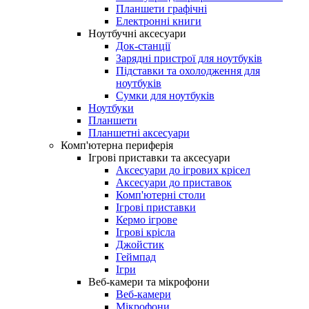
Планшети графічні
Електронні книги
Ноутбучні аксесуари
Док-станції
Зарядні пристрої для ноутбуків
Підставки та охолодження для
ноутбуків
Сумки для ноутбуків
Ноутбуки
Планшети
Планшетні аксесуари
Комп'ютерна периферія
Ігрові приставки та аксесуари
Аксесуари до ігрових крісел
Аксесуари до приставок
Комп'ютерні столи
Ігрові приставки
Кермо ігрове
Ігрові крісла
Джойстик
Геймпад
Ігри
Веб-камери та мікрофони
Веб-камери
Мікрофони