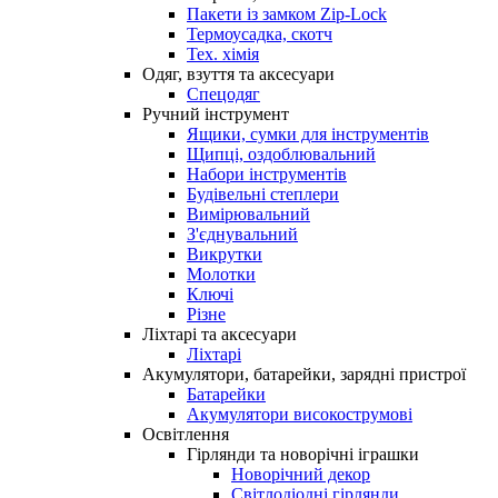
Пакети із замком Zip-Lock
Термоусадка, скотч
Тех. хімія
Одяг, взуття та аксесуари
Спецодяг
Ручний інструмент
Ящики, сумки для інструментів
Щипці, оздоблювальний
Набори інструментів
Будівельні степлери
Вимірювальний
З'єднувальний
Викрутки
Молотки
Ключі
Різне
Ліхтарі та аксесуари
Ліхтарі
Акумулятори, батарейки, зарядні пристрої
Батарейки
Акумулятори високострумові
Освітлення
Гірлянди та новорічні іграшки
Новорічний декор
Світлодіодні гірлянди