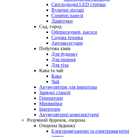
Світлодіодні LED стрічки
Вуличні ліхтарі
Сонячні панелі
Лампочки
Сад, город
Обприскувачі, насоси
Садова техніка
Автоаксесуари
Побутова хімія
Для будинку
Для прання
Для тіла
Кава та чай
Кава
Чай
Акумулятори для інвертора
Зарядні станції
Генератори
Мінімийки
Інвертори
Акумуляторні комплектуючі
Розумний будинок, охорона
Охорона будинку
Електромеханічні та електромагнітні
замки