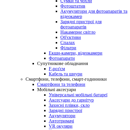
Сумки та чохли
Фотоштатив
Акумулятори для фотоапаратів та
відеокамер
Зарядні пристрої для
фотоапаратів
Накамерне світло
Об'єктиви
Спалах
Фільтри
Екшн-камери, відеокамери
Фотоапарати
Супутникове обладнання
F-роз'єм
Кабель та шнури
Смартфони, телефони, смарт-годинники
Смартфони та телефони
Мобільні аксесуари
Універсальні мобільні батареї
Аксесуари до гарнітур
Захисні плівки, скло
Зарядні пристрої
Акумулятори
Автотримачі
VR окуляри