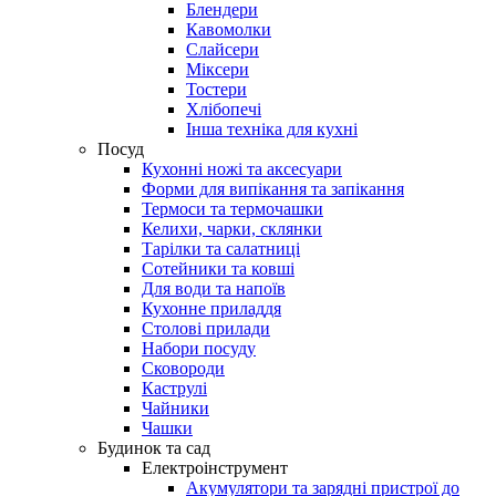
Блендери
Кавомолки
Слайсери
Міксери
Тостери
Хлібопечі
Інша техніка для кухні
Посуд
Кухонні ножі та аксесуари
Форми для випікання та запікання
Термоси та термочашки
Келихи, чарки, склянки
Тарілки та салатниці
Сотейники та ковші
Для води та напоїв
Кухонне приладдя
Столові прилади
Набори посуду
Сковороди
Каструлі
Чайники
Чашки
Будинок та сад
Електроінструмент
Акумулятори та зарядні пристрої до