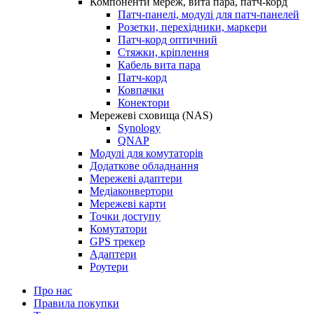
Компоненти мереж, вита пара, патч-корд
Патч-панелі, модулі для патч-панелей
Розетки, перехідники, маркери
Патч-корд оптичний
Стяжки, кріплення
Кабель вита пара
Патч-корд
Ковпачки
Конектори
Мережеві сховища (NAS)
Synology
QNAP
Модулі для комутаторів
Додаткове обладнання
Мережеві адаптери
Медіаконвертори
Мережеві карти
Точки доступу
Комутатори
GPS трекер
Адаптери
Роутери
Про нас
Правила покупки