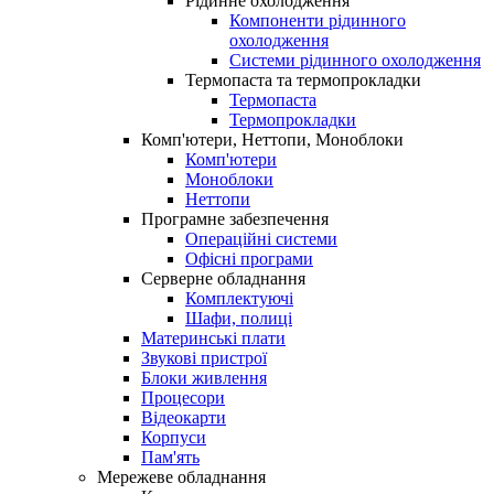
Рідинне охолодження
Компоненти рідинного
охолодження
Системи рідинного охолодження
Термопаста та термопрокладки
Термопаста
Термопрокладки
Комп'ютери, Неттопи, Моноблоки
Комп'ютери
Моноблоки
Неттопи
Програмне забезпечення
Операційні системи
Офісні програми
Серверне обладнання
Комплектуючі
Шафи, полиці
Материнські плати
Звукові пристрої
Блоки живлення
Процесори
Відеокарти
Корпуси
Пам'ять
Мережеве обладнання