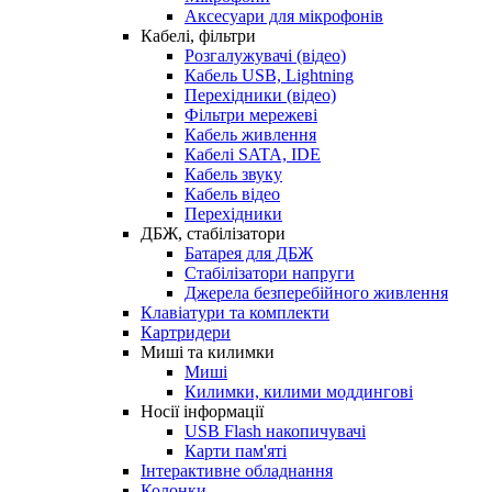
Аксесуари для мікрофонів
Кабелі, фільтри
Розгалужувачі (відео)
Кабель USB, Lightning
Перехідники (відео)
Фільтри мережеві
Кабель живлення
Кабелі SATA, IDE
Кабель звуку
Кабель відео
Перехідники
ДБЖ, стабілізатори
Батарея для ДБЖ
Стабілізатори напруги
Джерела безперебійного живлення
Клавіатури та комплекти
Картридери
Миші та килимки
Миші
Килимки, килими моддингові
Носії інформації
USB Flash накопичувачі
Карти пам'яті
Інтерактивне обладнання
Колонки