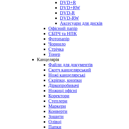
DVD+R
DVD+RW
DVD-R
DVD-RW
Аксесуари для дисків
Офісний папір
СБПЧ та НПК
Фотопапір
Чорнило
Стрічка
Тонер
Канцелярія
Файли для документів
Скотч канцелярський
Ножі канцелярські
Скріпки, кнопки
Діркопробивачі
Ножиці офісні
Коректори
Степлери
Маркери
Конверти
Зошити
Олівці
Папки