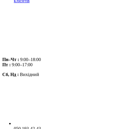
клієнтів
Пн–Чт :
9:00–18:00
Пт :
9:00–17:00
Сб, Нд :
Вихідний
050 193-42-43