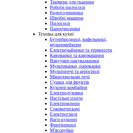
Тримери для тканини
Роботи-пилососи
Радіогодинники
Швейні машини
Пилососи
Пароочисники
Техніка для кухні
Бутербродниці, вафельниці,
мультимейкери
Електрочайники та термопоти
Кавоварки та кавомашини
Вакуумні пакувальники
Мультиварки, пароварки
Мультипечі та аерогрилі
Мікрохвильові печі
Сушки для фруктів
Кухонні комбайни
Електродуховки
Настільні плити
Електромлини
Соковитискачі
Електрогрилі
Ваги кухонні
Фритюрниці
М'ясорубки