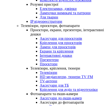
Комплекти відеоспостереження
Розумні пристрої
Електрозамки, дзвінки
Лампочки вимикачі та патрони
Для тварин
IP відеореєстратори
Телевізори, проєктори, фотоапарати
Проєктори, екрани, презентери, інтерактивні
дошки
Аксесуари для проєкторів
Кріплення для проєкторів
Лампи для проєкторів
Екрани та кріплення
Інтерактивні дошки
Презентери
Проєктори
Телевізори, кріплення, тюнери
Телевізори
HD медіаплеєри, тюнери TV FM
TV-антени
Аксесуари для ТБ
Кріплення для аудіо та відеотехніки
Фотоапарати та екшн-камери
Аксесуари до екшн-камер
Аксесуари до фотоапаратів