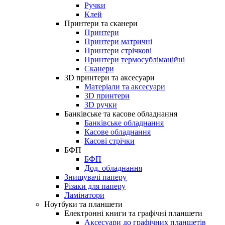
Ручки
Клей
Принтери та сканери
Принтери
Принтери матричні
Принтери стрічкові
Принтери термосублімаційні
Сканери
3D принтери та аксесуари
Матеріали та аксесуари
3D принтери
3D ручки
Банківське та касове обладнання
Банківське обладнання
Касове обладнання
Касові стрічки
БФП
БФП
Дод. обладнання
Знищувачі паперу
Різаки для паперу
Ламінатори
Ноутбуки та планшети
Електронні книги та графічні планшети
Аксесуари до графічних планшетів