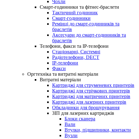
Чохли
Смарт-годинники та фітнес-браслети
Тактичний годинник
Смарт-годинники
Ремінці до смарт-годинників та
браслетів
Аксесуари до смарт-годинників та
браслетів
Телефони, факси та IP-телефони
Стаціонарні, Системні
Радіотелефони, DECT
IP-телефони
Факси
Оргтехніка та витратні матеріали
Витратні матеріали
Картриджі для струменевих принтерів
Картриджі для стрічкових принтерів
Картриджі для матричних принтерів
Картриджі для лазерних принтерів
Обкладинки для брошурування
ЗІП для лазерних картриджів
Блоки сканера
Вали
Втулки, підшипники, контакти
Вузли