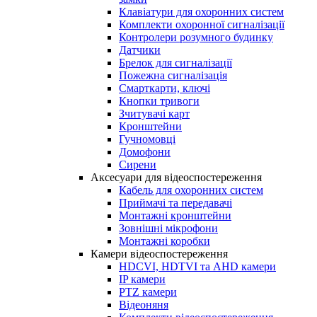
Клавіатури для охоронних систем
Комплекти охоронної сигналізації
Контролери розумного будинку
Датчики
Брелок для сигналізації
Пожежна сигналізація
Смарткарти, ключі
Кнопки тривоги
Зчитувачі карт
Кронштейни
Гучномовці
Домофони
Сирени
Аксесуари для відеоспостереження
Кабель для охоронних систем
Приймачі та передавачі
Монтажні кронштейни
Зовнішні мікрофони
Монтажні коробки
Камери відеоспостереження
HDCVI, HDTVI та AHD камери
IP камери
PTZ камери
Відеоняня