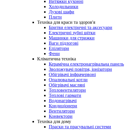
Витяжки кухонні
Холодильники
Духові шафи
Плити
Техніка для краси та здоров'я
Бритви електричні та аксесуари
Електричні зубні щітки
Машинки для стрижки
Ваги підлогові
Епілятори
Фени
Кліматична техніка
Керамічна електронагрівальна панель
Зволожувачі повітря, іонізатори
Обігрівачі інфрачервоні
Опалювальні котли
Обігрівачі масляні
Тепловентилятори
Теплові гармати
Водонагрівачі
Кондиціонери
Вентилятори
Конвектори
Техніка для дому
Праски та прасувальні системи