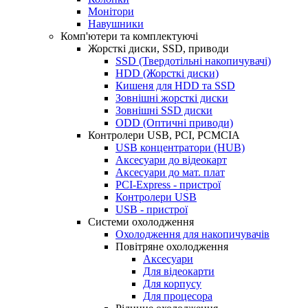
Монітори
Навушники
Комп'ютери та комплектуючі
Жорсткі диски, SSD, приводи
SSD (Твердотільні накопичувачі)
HDD (Жорсткі диски)
Кишеня для HDD та SSD
Зовнішні жорсткі диски
Зовнішні SSD диски
ОDD (Оптичні приводи)
Контролери USB, PCI, PCMCIA
USB концентратори (HUB)
Аксесуари до відеокарт
Аксесуари до мат. плат
PCI-Express - пристрої
Контролери USB
USB - пристрої
Системи охолодження
Охолодження для накопичувачів
Повітряне охолодження
Аксесуари
Для відеокарти
Для корпусу
Для процесора