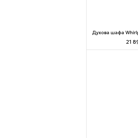
Духова шафа Whir
21 8