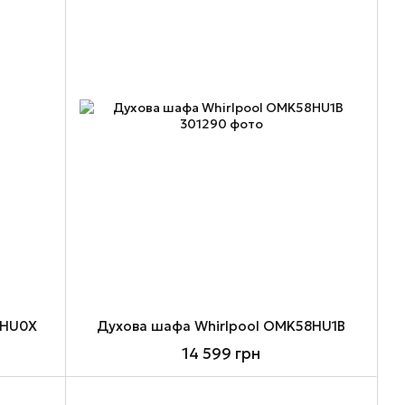
8HU0X
Духова шафа Whirlpool OMK58HU1B
14 599 грн