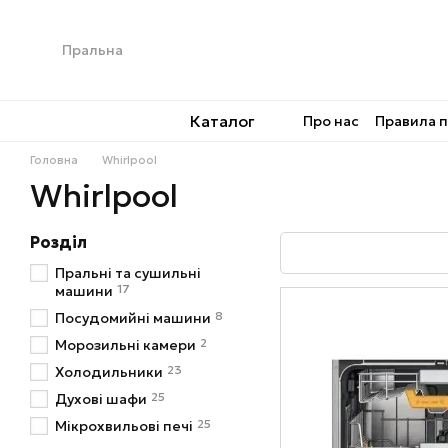
Перейти до основного контенту
Каталог
Про нас
Правила 
Головна
Whirlpool
Whirlpool
Розділ
Пральні та сушильні
17
машини
8
Посудомийні машини
2
Морозильні камери
23
Холодильники
25
Духові шафи
25
Мікрохвильові печі