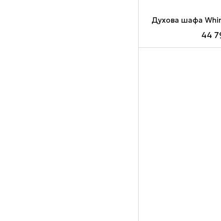
Духова шафа Whir
44 7