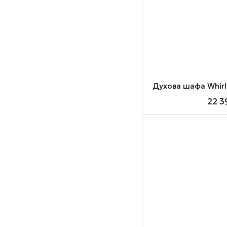
Духова шафа Whir
22 3