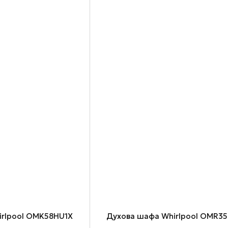
irlpool OMK58HU1X
Духова шафа Whirlpool OMR3