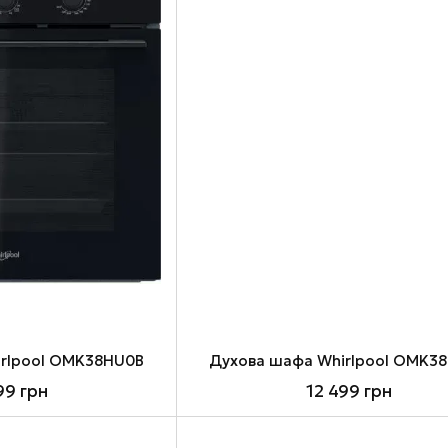
rlpool OMK38HU0B
Духова шафа Whirlpool OMK3
99 грн
12 499 грн