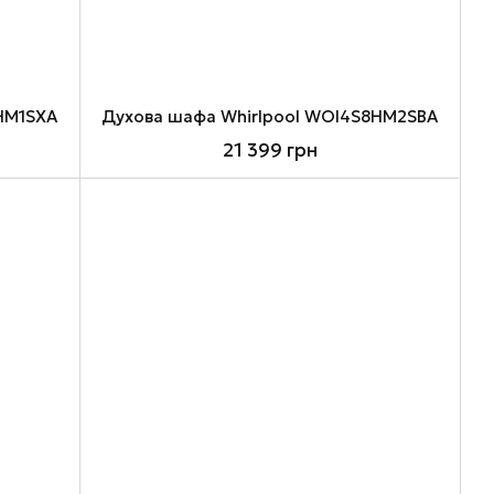
HM1SXA
Духова шафа Whirlpool WOI4S8HM2SBA
21 399 грн