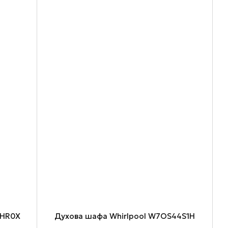
5HR0X
Духова шафа Whirlpool W7OS44S1H