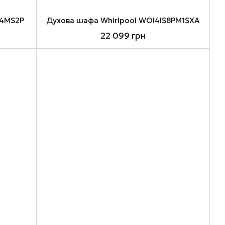
24MS2P
Духова шафа Whirlpool WOI4IS8PM1SXA
22 099 грн