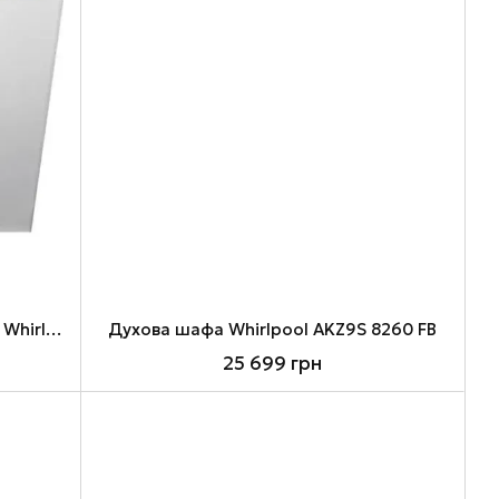
Вбудована посудомийна машина Whirlpool WIC3C33PFE
Духова шафа Whirlpool AKZ9S 8260 FB
25 699 грн