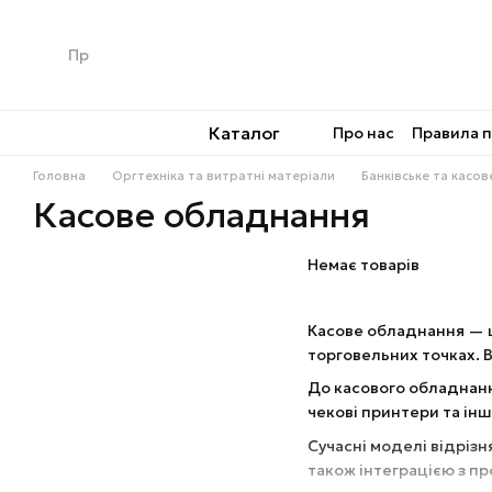
Перейти до основного контенту
Каталог
Про нас
Правила 
Головна
Оргтехніка та витратні матеріали
Банківське та касо
Касове обладнання
Немає товарів
Касове обладнання — це
торговельних точках. В
До касового обладнанн
чекові принтери та інш
Сучасні моделі відріз
також інтеграцією з п