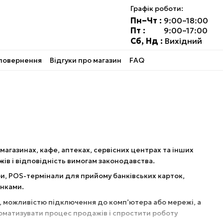
Графік роботи:
Пн–Чт :
9:00–18:00
Пт :
9:00–17:00
Сб, Нд :
Вихідний
 повернення
Відгуки про магазин
FAQ
магазинах, кафе, аптеках, сервісних центрах та інших
ів і відповідність вимогам законодавства.
и, POS-термінали для прийому банківських карток,
унками.
, можливістю підключення до комп’ютера або мережі, а
томатизувати процес продажів і спростити роботу