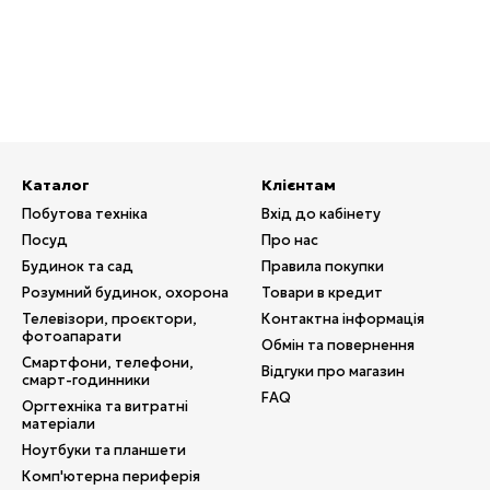
одить як для невеликих торгових точок, так і для великих м
під час обслуговування клієнтів.
amiPlus ви можете купити касове обладнання з гарантією та д
розрахунків у вашому бізнесі.
Каталог
Клієнтам
Побутова техніка
Вхід до кабінету
Посуд
Про нас
Будинок та сад
Правила покупки
Розумний будинок, охорона
Товари в кредит
Телевізори, проєктори,
Контактна інформація
фотоапарати
Обмін та повернення
Смартфони, телефони,
Відгуки про магазин
смарт-годинники
FAQ
Оргтехніка та витратні
матеріали
Ноутбуки та планшети
Комп'ютерна периферія