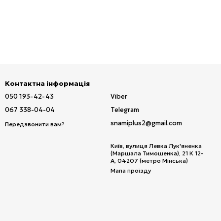
ереж. Надійна техніка забезпечує стабільну роботу та
оставкою по Україні. Оберіть сучасні рішення для
Контактна інформація
050 193-42-43
Viber
067 338-04-04
Telegram
snamiplus2@gmail.com
Передзвонити вам?
Київ, вулиця Левка Лук'яненка
(Маршала Тимошенка), 21 К 12-
А, 04207 (метро Мінська)
Мапа проїзду