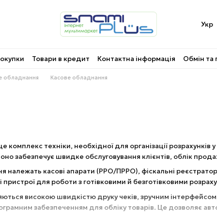
Укр
покупки
Товари в кредит
Контактна інформація
Обмін та
ве обладнання
Касове обладнання
 комплекс техніки, необхідної для організації розрахунків у 
оно забезпечує швидке обслуговування клієнтів, облік продаж
я належать касові апарати (РРО/ПРРО), фіскальні реєстратор
і пристрої для роботи з готівковими й безготівковими розрах
няються високою швидкістю друку чеків, зручним інтерфейсом
рограмним забезпеченням для обліку товарів. Це дозволяє ав