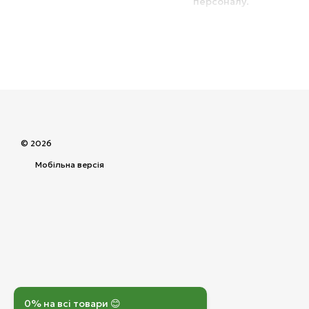
персоналу.
Касове обладнання підх
мінімізує ризики збоїв 
В інтернет-магазині Sn
ефективної організації 
© 2026
Мобільна версія
0% на всі товари 😊