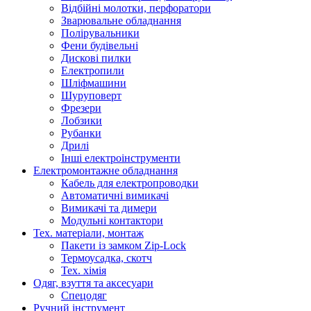
Відбійні молотки, перфоратори
Зварювальне обладнання
Полірувальники
Фени будівельні
Дискові пилки
Електропили
Шліфмашини
Шуруповерт
Фрезери
Лобзики
Рубанки
Дрилі
Інші електроінструменти
Електромонтажне обладнання
Кабель для електропроводки
Автоматичні вимикачі
Вимикачі та димери
Модульні контактори
Тех. матеріали, монтаж
Пакети із замком Zip-Lock
Термоусадка, скотч
Тех. хімія
Одяг, взуття та аксесуари
Спецодяг
Ручний інструмент