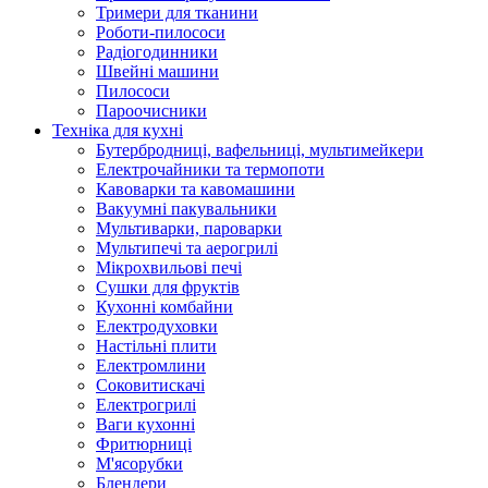
Тримери для тканини
Роботи-пилососи
Радіогодинники
Швейні машини
Пилососи
Пароочисники
Техніка для кухні
Бутербродниці, вафельниці, мультимейкери
Електрочайники та термопоти
Кавоварки та кавомашини
Вакуумні пакувальники
Мультиварки, пароварки
Мультипечі та аерогрилі
Мікрохвильові печі
Сушки для фруктів
Кухонні комбайни
Електродуховки
Настільні плити
Електромлини
Соковитискачі
Електрогрилі
Ваги кухонні
Фритюрниці
М'ясорубки
Блендери