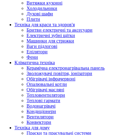
Витяжки кухонні
Холодильники
Духові шафи
Плити
Техніка для краси та здоров'я
Бритви електричні та аксесуари
Електричні зубні щітки
Машинки для стрижки
Ваги підлогові
Епілятори
Фени
Кліматична техніка
Керамічна електронагрівальна панель
Зволожувачі повітря, іонізатори
Обігрівачі інфрачервоні
Опалювальні котли
Обігрівачі масляні
Тепловентилятори
Теплові гармати
Водонагрівачі
Кондиціонери
Вентилятори
Конвектори
Техніка для дому
Праски та прасувальні системи