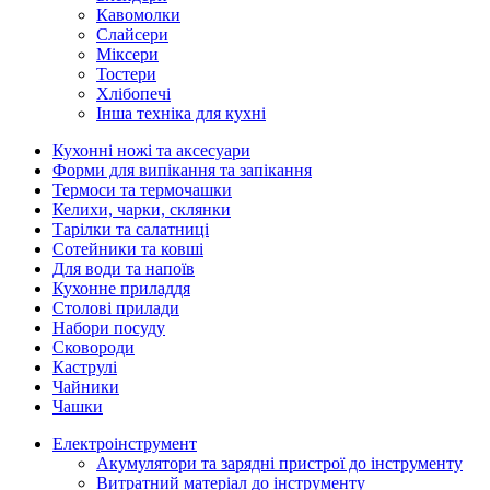
Кавомолки
Слайсери
Міксери
Тостери
Хлібопечі
Інша техніка для кухні
Кухонні ножі та аксесуари
Форми для випікання та запікання
Термоси та термочашки
Келихи, чарки, склянки
Тарілки та салатниці
Сотейники та ковші
Для води та напоїв
Кухонне приладдя
Столові прилади
Набори посуду
Сковороди
Каструлі
Чайники
Чашки
Електроінструмент
Акумулятори та зарядні пристрої до інструменту
Витратний матеріал до інструменту