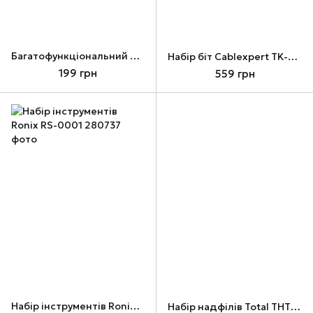
Багатофункціональний велосипедний інструмент Ronix RH-2090, Red
Набір біт Cablexpert TK-SD-07, 108 шт
199 грн
559 грн
Набір інструментів Ronix RS-0001
Набір надфілів Total THT91462, 6 шт