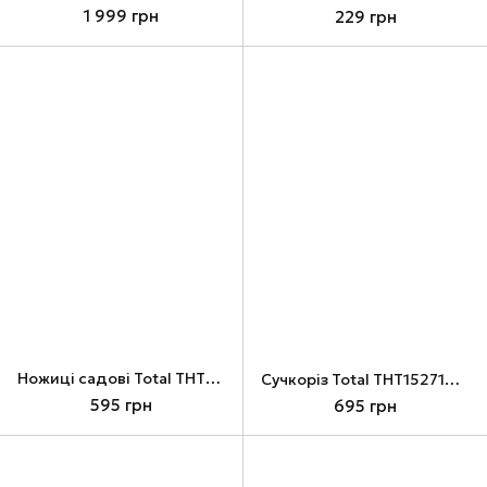
1 999 грн
229 грн
Ножиці садові Total THT1516001, 557 mm
Сучкоріз Total THT1527101, 710 mm
595 грн
695 грн