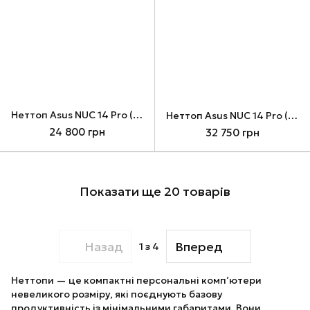
Неттоп Asus NUC 14 Pro (RNUC14RVHI300002I), Black, C3 100U, без RAM/SSD, DOS (90AR0072-M00040)
Неттоп Asus NUC 14 Pro (RNUC14RVHU500002I), Black, U5 125H, без RAM/SSD, Arc, DOS (90AR0072-M000P0)
24 800 грн
32 750 грн
Показати ще 20 товарів
Назад
Вперед
1
з 4
Неттопи — це компактні персональні комп’ютери
невеликого розміру, які поєднують базову
продуктивність із мінімальними габаритами. Вони