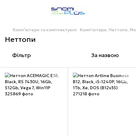
Комп'ютери та комплектуючі
Комп'ютери, Неттопи, М
Неттопи
Фільтр
За назвою