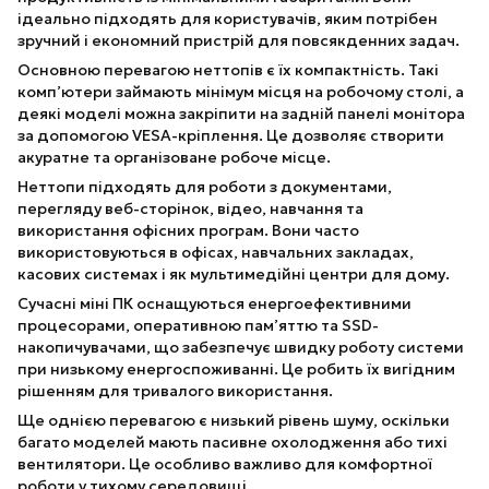
ідеально підходять для користувачів, яким потрібен
зручний і економний пристрій для повсякденних задач.
Основною перевагою неттопів є їх компактність. Такі
комп’ютери займають мінімум місця на робочому столі, а
деякі моделі можна закріпити на задній панелі монітора
за допомогою VESA-кріплення. Це дозволяє створити
акуратне та організоване робоче місце.
Неттопи підходять для роботи з документами,
перегляду веб-сторінок, відео, навчання та
використання офісних програм. Вони часто
використовуються в офісах, навчальних закладах,
касових системах і як мультимедійні центри для дому.
Сучасні міні ПК оснащуються енергоефективними
процесорами, оперативною пам’яттю та SSD-
накопичувачами, що забезпечує швидку роботу системи
при низькому енергоспоживанні. Це робить їх вигідним
рішенням для тривалого використання.
Ще однією перевагою є низький рівень шуму, оскільки
багато моделей мають пасивне охолодження або тихі
вентилятори. Це особливо важливо для комфортної
роботи у тихому середовищі.