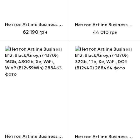
Неттоп Artline Business B12, Black/Grey, i5-1340P, 32Gb, 1Tb, Xe, WiFi, Win11P (B12v37Win)
Неттоп Artline Business B12, Black/Grey, i7-1370P, 16Gb, 480Gb, Xe, WiFi, DOS (B12v39)
62 190 грн
44 010 грн
Неттоп Artline Business B12, Black/Grey, i7-1370P, 16Gb, 480Gb, Xe, WiFi, WinP (B12v39Win)
Неттоп Artline Business B12, Black/Grey, i7-1370P, 32Gb, 1Tb, Xe, WiFi, DOS (B12v40)