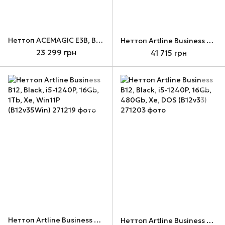
Неттоп ACEMAGIC E3B, Black, R5 7430U, 16Gb, 512Gb, Vega 7, Win11P
Неттоп Artline Business B12, Black, i5-1240P, 16Gb, 1Tb, Xe, DOS (B12v35)
23 299 грн
41 715 грн
Неттоп Artline Business B12, Black, i5-1240P, 16Gb, 1Tb, Xe, Win11P (B12v35Win)
Неттоп Artline Business B12, Black, i5-1240P, 16Gb, 480Gb, Xe, DOS (B12v33)