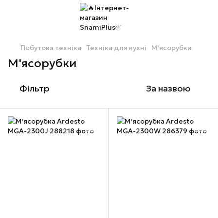
Побутова техніка
Техніка для кухні
М'ясорубки
М'ясорубки
Фільтр
За назвою