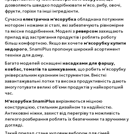
дозволяють швидко подрібнювати м’ясо, рибу, овочі,
фрукти, горіхи та інші інгредієнти.
Сучасна
електрична м’ясорубка
обладнана потужним
мотором і ножами зі сталі, які забезпечують рівномірне
та якісне подрібнення. Моделі з
реверсом
захищають
прилад від застрягання продуктів і роблять роботу
більш комфортною. Якщо ви хочете
м’ясорубку купити
недорого
, SnamiPlus пропонує широкий асортимент
техніки для дому.
Багато моделей оснащені
насадками для фаршу,
ковбас, томатів та шинкування
, що робить м’ясорубку
універсальним кухонним інструментом. Вмісткі
завантажувальні лотки та висока продуктивність дають
змогу готувати великі об’єми продуктів у найкоротший
час.
М’ясорубки SnamiPlus
вирізняються міцною
конструкцією, стильним дизайном та надійністю.
Антиковзні ніжки, захист від перегріву та можливість
легкого розбирання роблять їх безпечними та зручними у
догляді.
Такий прилад стане чудовим вибором для сімей,