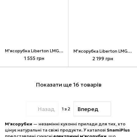
М'ясорубка Liberton LMG-18S01
М'ясорубка Liberton LMG-18T02
1 555 грн
2 199 грн
Показати ще 16 товарів
Назад
Вперед
1
з 2
М’ясорубки
— незамінні кухонні прилади для тих, хто
цінує натуральні та свіжі продукти. У каталозі
SnamiPlus
представлені сучасні
електричні м’ясорубки
, що