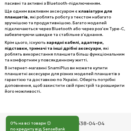
пасивні та активні з Bluetooth-підключенням.
Ще одним важливим аксесуаром є
клавіатури для
планшетів
, які роблять роботу з текстом набагато
зручнішою та продуктивнішою. Багато моделей
підключаються через Bluetooth або через роз’єм Type-C,
забезпечуючи швидке та стабільне з’єднання.
Крім цього, існують
зарядні кабелі, адаптери,
підставки, тримачі та інші дрібні аксесуари
, які
роблять використання планшета більш функціональним
та комфортним у повсякденному житті.
В інтернет-магазині SnamiPlus ви можете купити
планшетні аксесуари для різних моделей планшетів з
гарантією та доставкою по Україні. Оберіть потрібні
доповнення, щоб захистити свій пристрій та розширити
його можливості.
050 193-42-43
067 338-04-04
0% на всі товари 😊
по кредиту від SenseBank