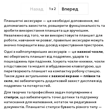
Назад
Вперед
1
з 2
Планшетні аксесуари — це необхідні доповнення, які
допомагають захистити, розширити функціональність та
зробити використання планшета ще зручнішим.
Незалежно від того, чи ви використовуєте планшет для
роботи, навчання чи розваг, правильні аксесуари можуть
значно покращити ваш досвід користування пристроєм.
Одні з найпопулярніших аксесуарів — це
захисні чохли
,
які оберігають планшет від подряпин, ударів та
пошкоджень при падіннях. Існують чохли-книжки, чохли
з підставкою та моделі зі вбудованою клавіатурою, що
перетворюють планшет на компактну робочу станцію.
Також дуже актуальними є
захисні екрани — плівки та
скло
, які забезпечують додатковий захист дисплея від
подряпин та потертостей.
Для творчих та професійних задач популярними є
стилуси
, що забезпечують точні дотики та підтримку
натискання для малювання, нотаток чи редагування
документів. Планшетні стилуси бувають різного типу —