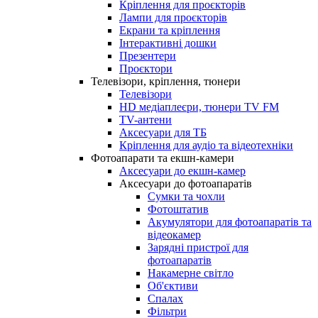
Кріплення для проєкторів
Лампи для проєкторів
Екрани та кріплення
Інтерактивні дошки
Презентери
Проєктори
Телевізори, кріплення, тюнери
Телевізори
HD медіаплеєри, тюнери TV FM
TV-антени
Аксесуари для ТБ
Кріплення для аудіо та відеотехніки
Фотоапарати та екшн-камери
Аксесуари до екшн-камер
Аксесуари до фотоапаратів
Сумки та чохли
Фотоштатив
Акумулятори для фотоапаратів та
відеокамер
Зарядні пристрої для
фотоапаратів
Накамерне світло
Об'єктиви
Спалах
Фільтри