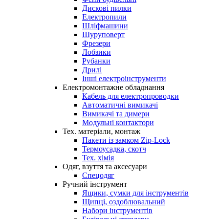
Дискові пилки
Електропили
Шліфмашини
Шуруповерт
Фрезери
Лобзики
Рубанки
Дрилі
Інші електроінструменти
Електромонтажне обладнання
Кабель для електропроводки
Автоматичні вимикачі
Вимикачі та димери
Модульні контактори
Тех. матеріали, монтаж
Пакети із замком Zip-Lock
Термоусадка, скотч
Тех. хімія
Одяг, взуття та аксесуари
Спецодяг
Ручний інструмент
Ящики, сумки для інструментів
Щипці, оздоблювальний
Набори інструментів