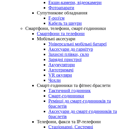
Екшн-камери, відеокамери
Фотоапарати
Супутникове обладнання
F-роз'єм
Кабель та шнури
Смартфони, телефони, смарт-годинники
Смартфони та телефони
Мобільні аксесуари
Універсальні мобільні батареї
Аксесуари до гарнітур
Захисні плівки, скло
Зарядні пристрої
Акумулятори
Автотримачі
VR окуляри
Чохли
Смарт-годинники та фітнес-браслети
Тактичний годинник
Смарт-годинники
Ремінці до смарт-годинників та
браслетів
Аксесуари до смарт-годинників та
браслетів
Телефони, факси та IP-телефони
Стаціонарні, Системні