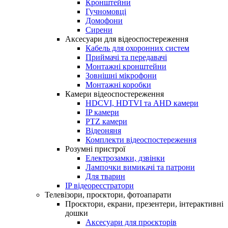
Кронштейни
Гучномовці
Домофони
Сирени
Аксесуари для відеоспостереження
Кабель для охоронних систем
Приймачі та передавачі
Монтажні кронштейни
Зовнішні мікрофони
Монтажні коробки
Камери відеоспостереження
HDCVI, HDTVI та AHD камери
IP камери
PTZ камери
Відеоняня
Комплекти відеоспостереження
Розумні пристрої
Електрозамки, дзвінки
Лампочки вимикачі та патрони
Для тварин
IP відеореєстратори
Телевізори, проєктори, фотоапарати
Проєктори, екрани, презентери, інтерактивні
дошки
Аксесуари для проєкторів