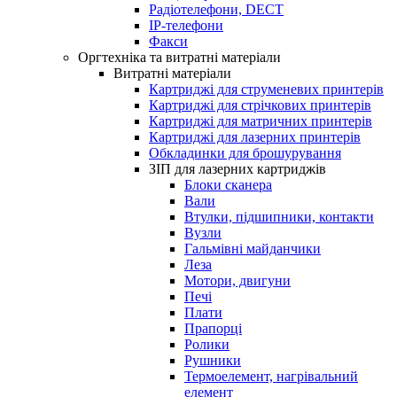
Радіотелефони, DECT
IP-телефони
Факси
Оргтехніка та витратні матеріали
Витратні матеріали
Картриджі для струменевих принтерів
Картриджі для стрічкових принтерів
Картриджі для матричних принтерів
Картриджі для лазерних принтерів
Обкладинки для брошурування
ЗІП для лазерних картриджів
Блоки сканера
Вали
Втулки, підшипники, контакти
Вузли
Гальмівні майданчики
Леза
Мотори, двигуни
Печі
Плати
Прапорці
Ролики
Рушники
Термоелемент, нагрівальний
елемент