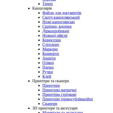
Тонер
Канцелярія
Файли для документів
Скотч канцелярський
Ножі канцелярські
Скріпки, кнопки
Діркопробивачі
Ножиці офісні
Коректори
Степлери
Маркери
Конверти
Зошити
Олівці
Папки
Ручки
Клей
Принтери та сканери
Принтери
Принтери матричні
Принтери стрічкові
Принтери термосублімаційні
Сканери
3D принтери та аксесуари
Матеріали та аксесуари