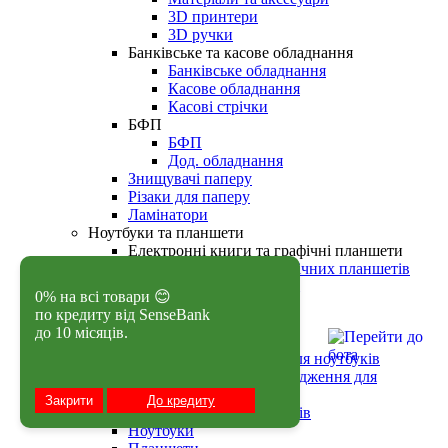
3D принтери
3D ручки
Банківське та касове обладнання
Банківське обладнання
Касове обладнання
Касові стрічки
БФП
БФП
Дод. обладнання
Знищувачі паперу
Різаки для паперу
Ламінатори
Ноутбуки та планшети
Електронні книги та графічні планшети
Аксесуари до графічних планшетів
Планшети графічні
0% на всі товари 😊
Електронні книги
по кредиту від SenseBank
Ноутбучні аксесуари
до 10 місяців.
Док-станції
Зарядні пристрої для ноутбуків
Підставки та охолодження для
ноутбуків
Закрити
До кредиту
Сумки для ноутбуків
Ноутбуки