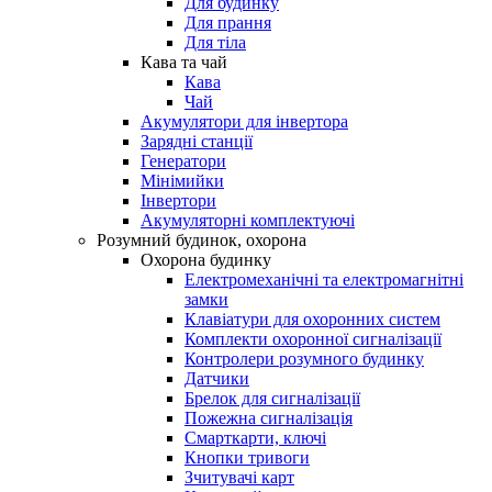
Для будинку
Для прання
Для тіла
Кава та чай
Кава
Чай
Акумулятори для інвертора
Зарядні станції
Генератори
Мінімийки
Інвертори
Акумуляторні комплектуючі
Розумний будинок, охорона
Охорона будинку
Електромеханічні та електромагнітні
замки
Клавіатури для охоронних систем
Комплекти охоронної сигналізації
Контролери розумного будинку
Датчики
Брелок для сигналізації
Пожежна сигналізація
Смарткарти, ключі
Кнопки тривоги
Зчитувачі карт