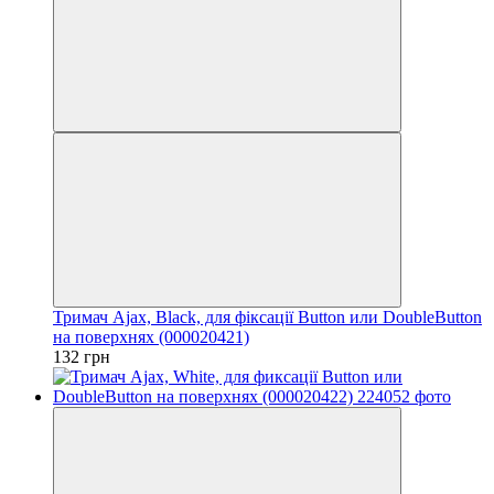
Тримач Ajax, Black, для фіксації Button или DoubleButton
на поверхнях (000020421)
132 грн