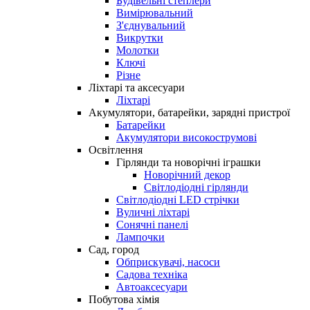
Будівельні степлери
Вимірювальний
З'єднувальний
Викрутки
Молотки
Ключі
Різне
Ліхтарі та аксесуари
Ліхтарі
Акумулятори, батарейки, зарядні пристрої
Батарейки
Акумулятори високострумові
Освітлення
Гірлянди та новорічні іграшки
Новорічний декор
Світлодіодні гірлянди
Світлодіодні LED стрічки
Вуличні ліхтарі
Сонячні панелі
Лампочки
Сад, город
Обприскувачі, насоси
Садова техніка
Автоаксесуари
Побутова хімія