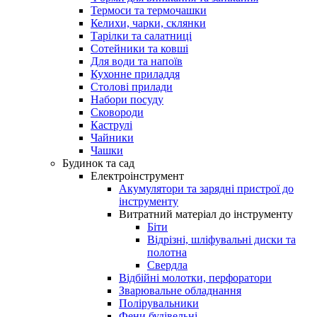
Термоси та термочашки
Келихи, чарки, склянки
Тарілки та салатниці
Сотейники та ковші
Для води та напоїв
Кухонне приладдя
Столові прилади
Набори посуду
Сковороди
Каструлі
Чайники
Чашки
Будинок та сад
Електроінструмент
Акумулятори та зарядні пристрої до
інструменту
Витратний матеріал до інструменту
Біти
Відрізні, шліфувальні диски та
полотна
Свердла
Відбійні молотки, перфоратори
Зварювальне обладнання
Полірувальники
Фени будівельні