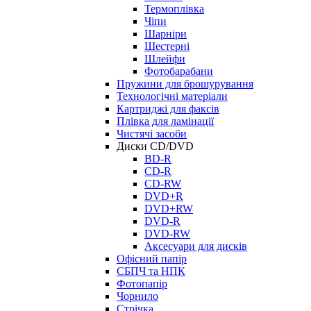
Термоплівка
Чіпи
Шарніри
Шестерні
Шлейфи
Фотобарабани
Пружини для брошурування
Технологічні матеріали
Картриджі для факсів
Плівка для ламінації
Чистячі засоби
Диски CD/DVD
BD-R
CD-R
CD-RW
DVD+R
DVD+RW
DVD-R
DVD-RW
Аксесуари для дисків
Офісний папір
СБПЧ та НПК
Фотопапір
Чорнило
Стрічка