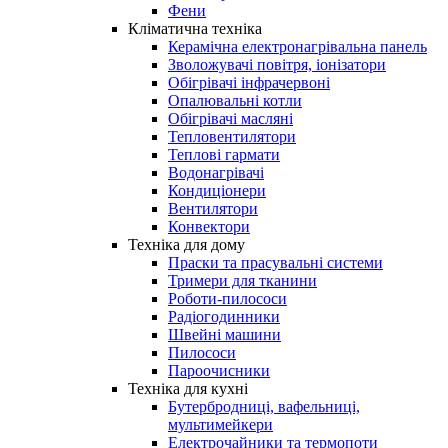
Фени
Кліматична техніка
Керамічна електронагрівальна панель
Зволожувачі повітря, іонізатори
Обігрівачі інфрачервоні
Опалювальні котли
Обігрівачі масляні
Тепловентилятори
Теплові гармати
Водонагрівачі
Кондиціонери
Вентилятори
Конвектори
Техніка для дому
Праски та прасувальні системи
Тримери для тканини
Роботи-пилососи
Радіогодинники
Швейні машини
Пилососи
Пароочисники
Техніка для кухні
Бутербродниці, вафельниці,
мультимейкери
Електрочайники та термопоти