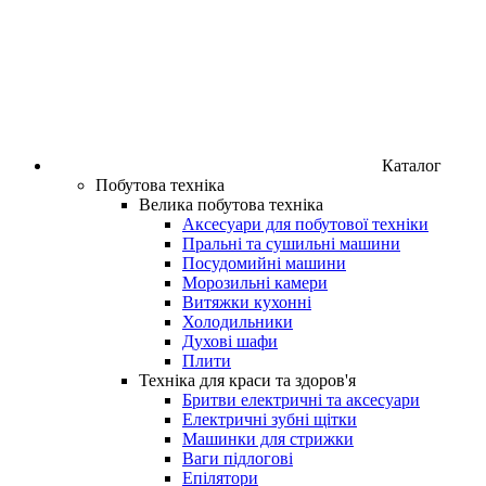
Каталог
Побутова техніка
Велика побутова техніка
Аксесуари для побутової техніки
Пральні та сушильні машини
Посудомийні машини
Морозильні камери
Витяжки кухонні
Холодильники
Духові шафи
Плити
Техніка для краси та здоров'я
Бритви електричні та аксесуари
Електричні зубні щітки
Машинки для стрижки
Ваги підлогові
Епілятори