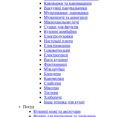
Кавоварки та кавомашини
Вакуумні пакувальники
Мультиварки, пароварки
Мультипечі та аерогрилі
Мікрохвильові печі
Сушки для фруктів
Кухонні комбайни
Електродуховки
Настільні плити
Електромлини
Соковитискачі
Електрогрилі
Ваги кухонні
Фритюрниці
М'ясорубки
Блендери
Кавомолки
Слайсери
Міксери
Тостери
Хлібопечі
Інша техніка для кухні
Посуд
Кухонні ножі та аксесуари
Форми для випікання та запікання