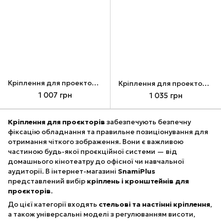
Кріплення для проектора Walfix PB-17B, Black
Кріплення для проектора Walfix PB-19W, White
1 007 грн
1 035 грн
Кріплення для проєкторів
забезпечують безпечну
фіксацію обладнання та правильне позиціонування для
отримання чіткого зображення. Вони є важливою
частиною будь-якої проєкційної системи — від
домашнього кінотеатру до офісної чи навчальної
аудиторії. В інтернет-магазині
SnamiPlus
представлений вибір
кріплень і кронштейнів для
проєкторів
.
До цієї категорії входять
стельові та настінні кріплення
,
а також універсальні моделі з регулюванням висоти,