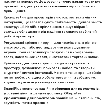
нахилу та повороту. Це дозволяє точно налаштувати кут
проєкції та адаптувати встановлення під особливості
приміщення.
Кронштейни для проєкторів виготовляються з міцних
матеріалів, що забезпечують стабільність і довговічність
конструкції. Надійне кріплення зменшує вібрації,
захищає обладнання від падіння та сприяє стабільній
роботі проєктора.
Регульовані кріплення зручні для приміщень із різною
висотою стелі або нестандартним розташуванням
екрана. Вони часто використовуються в конференц-
залах, навчальних класах, кінотеатрах і торгових залах.
Кріплення для проєкторів спрощують організацію
простору, дозволяють приховати кабелі та створити
акуратний вигляд інсталяції. Монтаж таких кронштейнів
не потребує складного обслуговування та забезпечує
зручність у повсякденному використанні.
SnamiPlus пропонує надійні
кріплення для проєкторів
,
доступні ціни та швидку доставку. Обирайте
кронштейни для проєкторів SnamiPlus
— стабільність,
зручність і точна проєкція