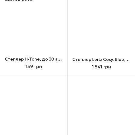
Cтеплер H-Tone, до 30 аркушів, скоби: 24/6, 26/6 + 5 пачок скоб 24/6 1000 шт (JJ40136-black/5)
Cтеплер Leitz Cosy, Blue, до 30 аркушів, скоби: №24/6, №26/6 (5567-00-61)
159 грн
1 541 грн