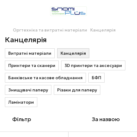
Оргтехніка та витратні матеріали
Канцелярія
Канцелярія
Витратні матеріали
Канцелярія
Принтери та сканери
3D принтери та аксесуари
Банківське та касове обладнання
БФП
Знищувачі паперу
Різаки для паперу
Ламінатори
Фільтр
За назвою