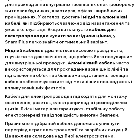
для прокладання внутрішніх і зовнішніх електромереж у
житлових будинках, квартирах, офісах і виробничих
приміщеннях. У каталозі доступні
мідні та алюмінієві
кабелі
, які підбираються залежно від навантаження та
умов експлуатації. Якщо ви плануєте
кабель для
електропроводки купити за вигідною ціною
, у
SnamiPlus легко знайти оптимальний варіант.
Мідний кабель
відрізняється високою провідністю,
гнучкістю та довговічністю, що робить його популярним
для внутрішньої проводки.
Алюмінієвий кабель
часто
використовується для прокладання зовнішніх ліній та
підключення об’єктів з більшими відстанями. Ізоляція
кабелів забезпечує захист від механічних пошкоджень і
впливу зовнішніх факторів.
Кабелі для електропроводки підходять для монтажу
освітлення, розеток, електроприладів і розподільчих
щитів. Якісні матеріали гарантують стабільну роботу
електромережі та відповідність вимогам безпеки.
Правильно підібраний кабель допомагає уникнути
перегріву, втрат електроенергії та аварійних ситуацій.
Це важлива складова надійної електросистеми.