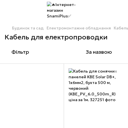
Будинок та сад
Електромонтажне обладнання
Кабел
Кабель для електропроводки
Фільтр
За назвою