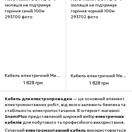
Кабель електричний Мега-Люкс ГОСТ ПВ-3-4 ізоляція не підтримує горіння синій 100м
Кабель електричний Мега-Люкс ГОСТ ПВ-3-4 ізоляція не підтримує горіння чорний 100м
1 828 грн
1 828 грн
Кабель для електропроводки
— це основний елемент
електромонтажних робіт, від якого залежить безпека та
стабільність електропостачання. В інтернет-магазині
SnamiPlus
представлений широкий вибір
електричних
кабелів
для побутового та професійного використання.
Сучасний
електромонтажний кабель
використовується