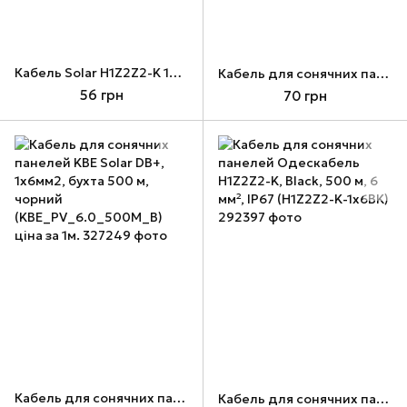
Кабель Solar H1Z2Z2-K 1х6 мм² для сонячних панелей (Китай), чорний, 1м.
Кабель для сонячних панелей KBE Solar DB+, 1x6мм2, бухта 500 м, червоний (KBE_PV_6.0_500m_R) ціна за 1м.
56 грн
70 грн
Кабель для сонячних панелей KBE Solar DB+, 1x6мм2, бухта 500 м, чорний (KBE_PV_6.0_500M_B) ціна за 1м.
Кабель для сонячних панелей Одескабель H1Z2Z2-K, Black, 500 м, 6 мм², IP67 (H1Z2Z2-K-1х6BK)