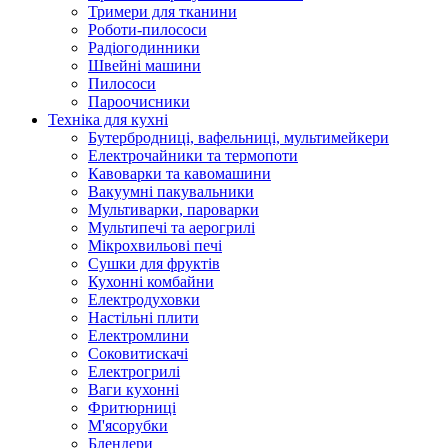
Тримери для тканини
Роботи-пилососи
Радіогодинники
Швейні машини
Пилососи
Пароочисники
Техніка для кухні
Бутербродниці, вафельниці, мультимейкери
Електрочайники та термопоти
Кавоварки та кавомашини
Вакуумні пакувальники
Мультиварки, пароварки
Мультипечі та аерогрилі
Мікрохвильові печі
Сушки для фруктів
Кухонні комбайни
Електродуховки
Настільні плити
Електромлини
Соковитискачі
Електрогрилі
Ваги кухонні
Фритюрниці
М'ясорубки
Блендери