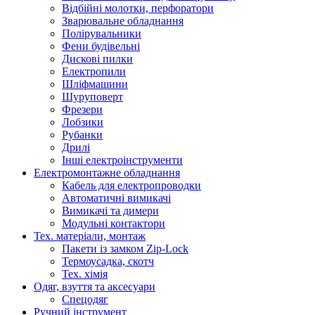
Відбійні молотки, перфоратори
Зварювальне обладнання
Полірувальники
Фени будівельні
Дискові пилки
Електропили
Шліфмашини
Шуруповерт
Фрезери
Лобзики
Рубанки
Дрилі
Інші електроінструменти
Електромонтажне обладнання
Кабель для електропроводки
Автоматичні вимикачі
Вимикачі та димери
Модульні контактори
Тех. матеріали, монтаж
Пакети із замком Zip-Lock
Термоусадка, скотч
Тех. хімія
Одяг, взуття та аксесуари
Спецодяг
Ручний інструмент