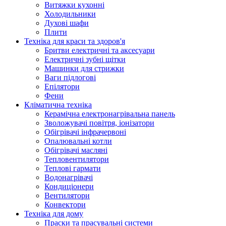
Витяжки кухонні
Холодильники
Духові шафи
Плити
Техніка для краси та здоров'я
Бритви електричні та аксесуари
Електричні зубні щітки
Машинки для стрижки
Ваги підлогові
Епілятори
Фени
Кліматична техніка
Керамічна електронагрівальна панель
Зволожувачі повітря, іонізатори
Обігрівачі інфрачервоні
Опалювальні котли
Обігрівачі масляні
Тепловентилятори
Теплові гармати
Водонагрівачі
Кондиціонери
Вентилятори
Конвектори
Техніка для дому
Праски та прасувальні системи