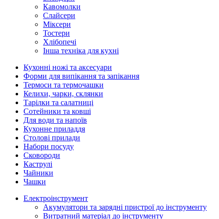
Кавомолки
Слайсери
Міксери
Тостери
Хлібопечі
Інша техніка для кухні
Кухонні ножі та аксесуари
Форми для випікання та запікання
Термоси та термочашки
Келихи, чарки, склянки
Тарілки та салатниці
Сотейники та ковші
Для води та напоїв
Кухонне приладдя
Столові прилади
Набори посуду
Сковороди
Каструлі
Чайники
Чашки
Електроінструмент
Акумулятори та зарядні пристрої до інструменту
Витратний матеріал до інструменту