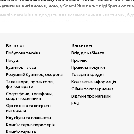
 купити за вигідною ціною
, у SnamiPlus легко підібрати опт
анелі SnamiPlus
підходять для встановлення в квартирах, буд
овітря та не спалюють кисень. Настінний монтаж економить пр
ені
вбудованим термостатом
, захистом від перегріву та м
ну температуру та додатково економити електроенергію.
Каталог
Клієнтам
ння — чудовий вибір для основного або додаткового обігріву в
Побутова техніка
Вхід до кабінету
 обслуговування.
Посуд
Про нас
Будинок та сад
Правила покупки
дійну
техніку для обігріву
, вигідні ціни та швидку доставку.
Розумний будинок, охорона
Товари в кредит
жуйтеся теплом та комфортом щодня.
Телевізори, проєктори,
Контактна інформація
фотоапарати
Обмін та повернення
Смартфони, телефони,
Відгуки про магазин
смарт-годинники
FAQ
Оргтехніка та витратні
матеріали
Ноутбуки та планшети
Комп'ютерна периферія
Комп'ютери та