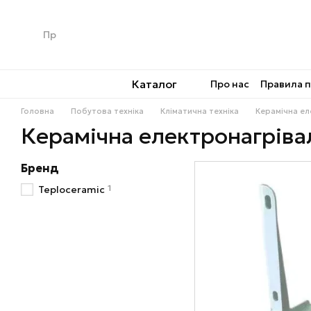
Перейти до основного контенту
Каталог
Про нас
Правила 
Головна
Побутова техніка
Кліматична техніка
Керамічна ел
Керамічна електронагріва
Бренд
1
Teploceramic