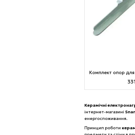
33
Керамічні електронагр
інтернет-магазині
Sna
енергоспоживання.
Принцип роботи
керам
предмети та стіни в п