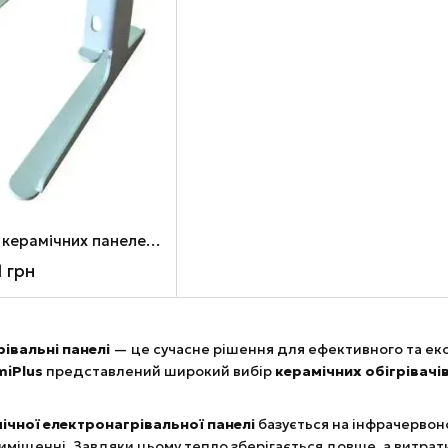
Комплект опор для керамічних панелей Ardesto HCP, Teploceramic TCM/TCH, SUNWAY SW/SWRE/SWH/SWHRE
1 грн
івальні панелі
— це сучасне рішення для ефективного та еко
miPlus
представлений широкий вибір
керамічних обігрівачі
ічної електронагрівальної панелі
базується на інфрачервоно
риміщенні. Завдяки цьому тепло зберігається довше, а витра