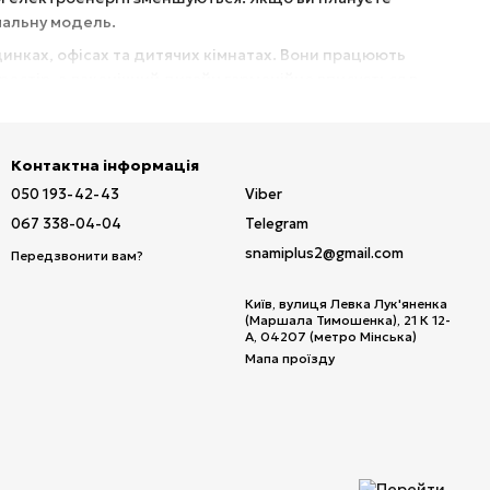
имальну модель.
инках, офісах та дитячих кімнатах. Вони працюють
остір, а лаконічний дизайн гармонійно вписується в
ожливістю програмування режимів роботи. Це дозволяє
Контактна інформація
 холодну пору року. Вони прості в догляді та не
050 193-42-43
Viber
067 338-04-04
Telegram
 Обирайте
керамічні електронагрівальні панелі
snamiplus2@gmail.com
Передзвонити вам?
Київ, вулиця Левка Лук'яненка
(Маршала Тимошенка), 21 К 12-
А, 04207 (метро Мінська)
Мапа проїзду