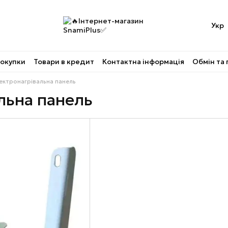
Укр
покупки
Товари в кредит
Контактна інформація
Обмін та
ектронагрівальна панель
льна панель