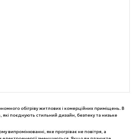
номного обігріву житлових і комерційних приміщень. В
в
, які поєднують стильний дизайн, безпеку та низьке
му випромінюванні, яке прогріває не повітря, а
ти електроенергії зменшуються. Якщо ви плануєте