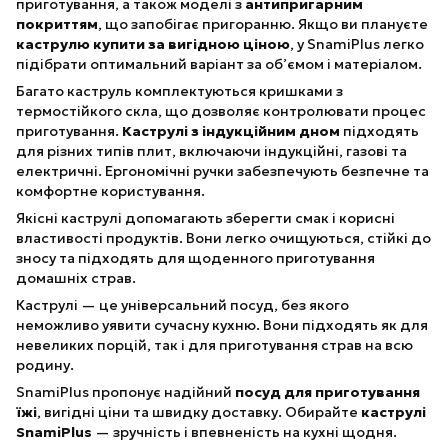
приготування, а також моделі з
антипригарним
покриттям
, що запобігає пригоранню. Якщо ви плануєте
каструлю купити за вигідною ціною
, у SnamiPlus легко
підібрати оптимальний варіант за об’ємом і матеріалом.
Багато каструль комплектуються кришками з
термостійкого скла, що дозволяє контролювати процес
приготування.
Каструлі з індукційним дном
підходять
для різних типів плит, включаючи індукційні, газові та
електричні. Ергономічні ручки забезпечують безпечне та
комфортне користування.
Якісні каструлі допомагають зберегти смак і корисні
властивості продуктів. Вони легко очищуються, стійкі до
зносу та підходять для щоденного приготування
домашніх страв.
Каструлі — це універсальний посуд, без якого
неможливо уявити сучасну кухню. Вони підходять як для
невеликих порцій, так і для приготування страв на всю
родину.
SnamiPlus пропонує надійний
посуд для приготування
їжі
, вигідні ціни та швидку доставку. Обирайте
каструлі
SnamiPlus
— зручність і впевненість на кухні щодня.