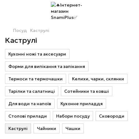
Посуд
Каструлі
Каструлі
Кухонні ножі та аксесуари
Форми для випікання та запікання
Термоси та термочашки
Келихи, чарки, склянки
Тарілки та салатниці
Сотейники та ковші
Для води та напоїв
Кухонне приладдя
Столові прилади
Набори посуду
Сковороди
Каструлі
Чайники
Чашки