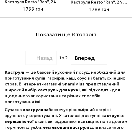
Каструля Resto "Ran", 24 см, 4.2 л (93803)
Каструля Resto "Ran", 24 см, 4.2 л (93903)
1 799 грн
1 799 грн
Показати ще 8 товарів
Назад
Вперед
1
з 2
Каструлі
— це базовий кухонний посуд, необхідний для
приготування супів, гарнірів, каш, соусів і багатьох інших
страв. В інтернет-магазині
SnamiPlus
представлений
широкий вибір
каструль для кухні
, які підходять для
щоденного використання та різних способів
приготування їжі.
Сучасна
каструля
забезпечує рівномірний нагрів і
зручність у користуванні. У каталозі доступні
каструлі з
нержавіючої сталі
, які відрізняються міцністю та довгим
терміном служби,
емальовані каструлі
для класичного