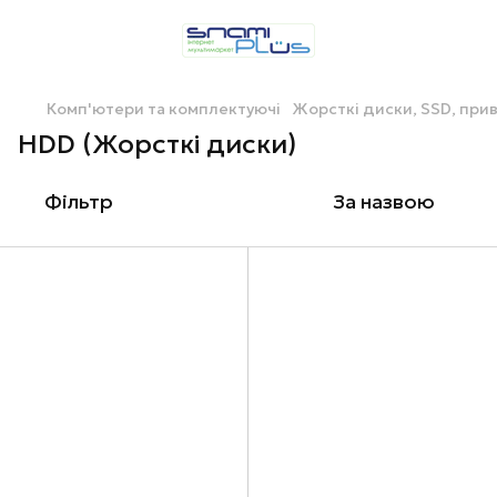
Комп'ютери та комплектуючі
Жорсткі диски, SSD, при
HDD (Жорсткі диски)
Фільтр
За назвою