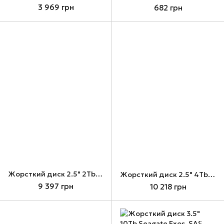
3 969 грн
682 грн
Жорсткий диск 2.5" 2Tb Seagate BarraCuda, SATA3, 128 Мб, 5400 об/хв (ST2000LM015)
Жорсткий диск 2.5" 4Tb Seagate BarraCuda HDD, SATA3, 128 Мб, 5400 об/хв (ST4000LM024)
9 397 грн
10 218 грн