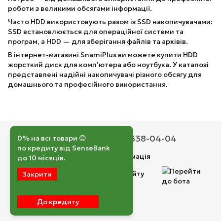
роботи з великими обсягами інформації.
Часто HDD використовують разом із SSD накопичувачами:
SSD встановлюється для операційної системи та
програм, а HDD — для зберігання файлів та архівів.
В інтернет-магазині SnamiPlus ви можете купити HDD
жорсткий диск для комп’ютера або ноутбука. У каталозі
представлені надійні накопичувачі різного обсягу для
домашнього та професійного використання.
050 193-42-43
067 338-04-04
0% на всі товари 😊
по кредиту від SenseBank
Контактна інформація
до 10 місяців.
Повна версія сайту
Закрити
© 2026
До кредиту
Укр
Рус