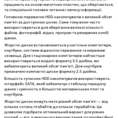
працюють на основі магнітних пластин, що обертаються,
та спеціальної головки читання і запису інформації.
Головною перевагою HDD накопичувачів є великий обсяг
пам’яті за доступною ціною. Саме тому вони часто
використовуються для зберігання великої кількості
файлів, фотографій, відео, програм та резервних копій
даних.
Жорсткі диски встановлюються у настільні комп’ютери,
ноутбуки, системи відеоспостереження та мережеві
сховища. Для стаціонарних комп’ютерів найчастіше
використовуються моделі формату 3.5 дюйма, які
забезпечують великий обсяг пам’яті. Для ноутбуків
призначені компактні диски формату 2.5 дюйма.
Більшість сучасних HDD накопичувачів використовують
інтерфейс SATA, який забезпечує стабільну передачу
даних і сумісність з більшістю материнських плат та
ноутбуків.
Жорсткі диски можуть мати різний обсяг пам’яті — від
кількох сотень гігабайтів до кількох терабайтів. Це
дозволяє підібрати оптимальний варіант для різних
потреб — від домашнього використання до професійної