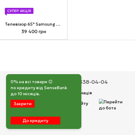
СУПЕР АКЦІЯ
Телевізор 65" Samsung QE65Q70DAUXUA
39 400 грн
050 193-42-43
067 338-04-04
0% на всі товари 😊
по кредиту від SenseBank
Контактна інформація
до 10 місяців.
Повна версія сайту
Закрити
© 2026
До кредиту
Укр
Рус