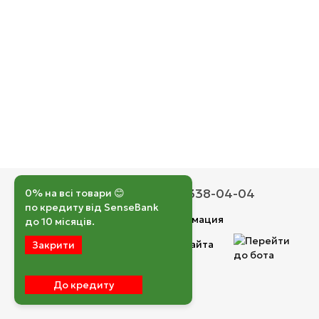
050 193-42-43
067 338-04-04
0% на всі товари 😊
по кредиту від SenseBank
Контактная информация
до 10 місяців.
Полная версия сайта
Закрити
© 2026
До кредиту
Укр
Рус