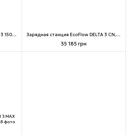
Зарядная станция EcoFlow DELTA 3 1500, Black/Grey, 1800 Вт / 1536 Вт/ч (EFDELTA1500-EU)
Зарядная станция EcoFlow DELTA 3 CN, Black/Grey, 1800 Вт / 1024 Вт/ч (EF-DL-H10-3)
35 185 грн