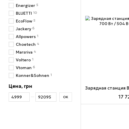
5
Energizer
10
BLUETTI
5
EcoFlow
6
Jackery
1
Allpowers
4
Choetech
4
Marsriva
1
Voltero
6
Vtoman
1
Konner&Sohnen
Цена, грн
От Цена, грн
До Цена, грн
17 7
OK