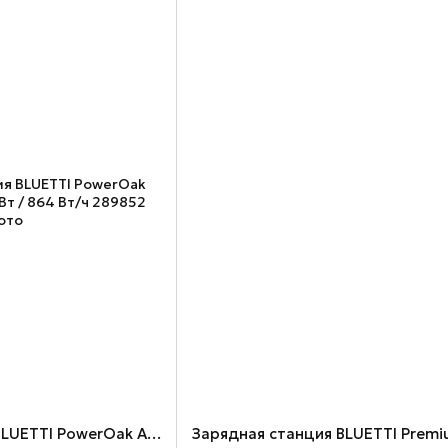
Зарядная станция BLUETTI PowerOak AC70P, Black, 1000 Вт / 864 Вт/ч