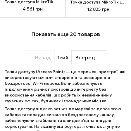
Точка доступа MikroTik GrooveA 52 ac, White (RBGrooveGA-52HPacn)
Точка доступа MikroTik LHG LTE18 kit, White (LHGGM&EG18-EA)
4 561 грн
12 825 грн
Показать еще 20 товаров
Назад
Вперед
1
из 5
Точки доступу (Access Point) — це мережеві пристрої, які
використовуються для створення та розширення
бездротової Wi-Fi мережі. Вони забезпечують
підключення різних пристроїв до інтернету без
використання кабелів, що робить їх незамінними у
сучасних офісах, будинках і громадських місцях.
Точка доступу підключається до мережі за допомогою
кабелю та передає сигнал по бездротовому каналу,
забезпечуючи стабільне та швидке з’єднання для
користувачів. На відміну від роутера, точка доступу не