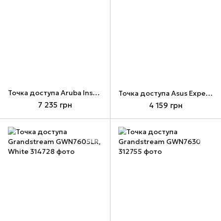
Точка доступа Aruba Instant On AP22 (RW) Access Point (R4W02A)
Точка доступа Asus ExpertWIFI EBA63 AX3000 (90IG0880-MO3C00)
7 235 грн
4 159 грн