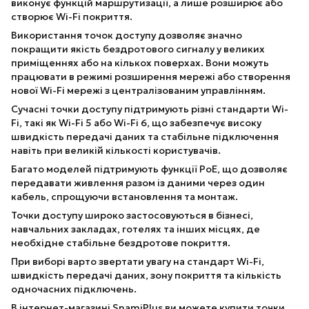
виконує функцій маршрутизації, а лише розширює або
створює Wi-Fi покриття.
Використання точок доступу дозволяє значно
покращити якість бездротового сигналу у великих
приміщеннях або на кількох поверхах. Вони можуть
працювати в режимі розширення мережі або створення
нової Wi-Fi мережі з централізованим управлінням.
Сучасні точки доступу підтримують різні стандарти Wi-
Fi, такі як Wi-Fi 5 або Wi-Fi 6, що забезпечує високу
швидкість передачі даних та стабільне підключення
навіть при великій кількості користувачів.
Багато моделей підтримують функції PoE, що дозволяє
передавати живлення разом із даними через один
кабель, спрощуючи встановлення та монтаж.
Точки доступу широко застосовуються в бізнесі,
навчальних закладах, готелях та інших місцях, де
необхідне стабільне бездротове покриття.
При виборі варто звертати увагу на стандарт Wi-Fi,
швидкість передачі даних, зону покриття та кількість
одночасних підключень.
В інтернет-магазині SnamiPlus ви можете купити точки