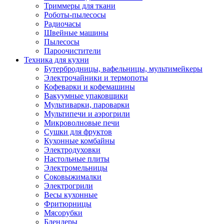
Триммеры для ткани
Роботы-пылесосы
Радиочасы
Швейные машины
Пылесосы
Пароочистители
Техника для кухни
Бутербродницы, вафельницы, мультимейкеры
Электрочайники и термопоты
Кофеварки и кофемашины
Вакуумные упаковщики
Мультиварки, пароварки
Мультипечи и аэрогрили
Микроволновые печи
Сушки для фруктов
Кухонные комбайны
Электродуховки
Настольные плиты
Электромельницы
Соковыжималки
Электрогрили
Весы кухонные
Фритюрницы
Мясорубки
Блендеры